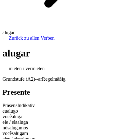
alugar
←
Zurück zu allen Verben
alugar
—
mieten / vermieten
Grundstufe (A2)
-
-ar
Regelmäßig
Presente
Präsens
Indikativ
eu
alugo
você
aluga
ele / ela
aluga
nós
alugamos
vocês
alugam
eles / elas
alugam