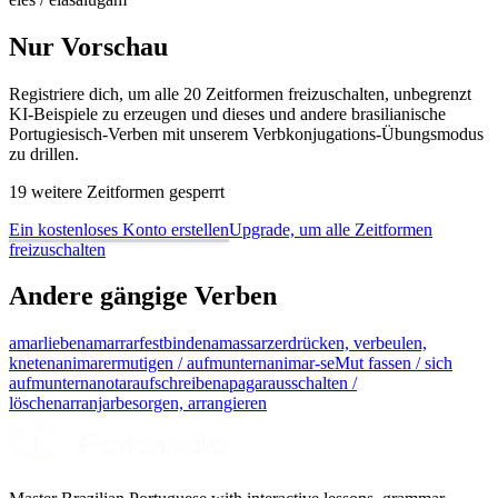
Nur Vorschau
Registriere dich, um alle 20 Zeitformen freizuschalten, unbegrenzt
KI-Beispiele zu erzeugen und dieses und andere brasilianische
Portugiesisch-Verben mit unserem Verbkonjugations-Übungsmodus
zu drillen.
19 weitere Zeitformen gesperrt
Ein kostenloses Konto erstellen
Upgrade, um alle Zeitformen
freizuschalten
Andere gängige Verben
amar
lieben
amarrar
festbinden
amassar
zerdrücken, verbeulen,
kneten
animar
ermutigen / aufmuntern
animar-se
Mut fassen / sich
aufmuntern
anotar
aufschreiben
apagar
ausschalten /
löschen
arranjar
besorgen, arrangieren