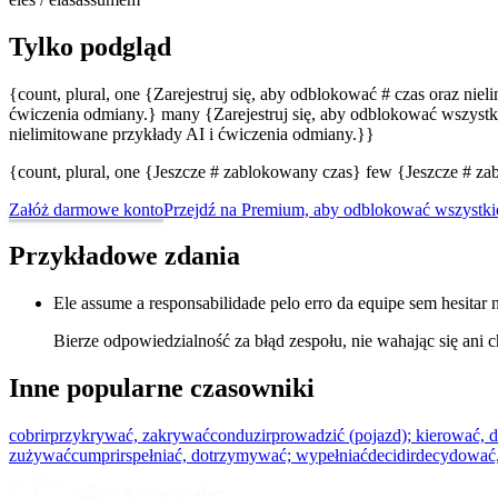
Tylko podgląd
{count, plural, one {Zarejestruj się, aby odblokować # czas oraz nie
ćwiczenia odmiany.} many {Zarejestruj się, aby odblokować wszystki
nielimitowane przykłady AI i ćwiczenia odmiany.}}
{count, plural, one {Jeszcze # zablokowany czas} few {Jeszcze # 
Załóż darmowe konto
Przejdź na Premium, aby odblokować wszystki
Przykładowe zdania
Ele assume a responsabilidade pelo erro da equipe sem hesita
Bierze odpowiedzialność za błąd zespołu, nie wahając się ani c
Inne popularne czasowniki
cobrir
przykrywać, zakrywać
conduzir
prowadzić (pojazd); kierować,
zużywać
cumprir
spełniać, dotrzymywać; wypełniać
decidir
decydować