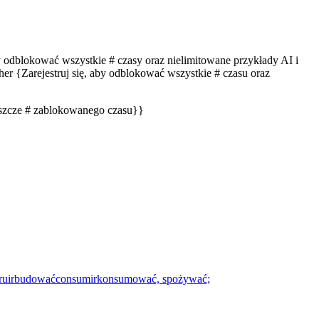
by odblokować wszystkie # czasy oraz nielimitowane przykłady AI i
er {Zarejestruj się, aby odblokować wszystkie # czasu oraz
eszcze # zablokowanego czasu}}
ruir
budować
consumir
konsumować, spożywać;