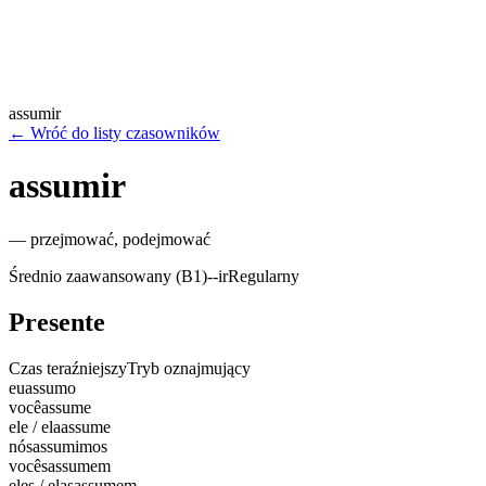
assumir
←
Wróć do listy czasowników
assumir
—
przejmować, podejmować
Średnio zaawansowany (B1)
-
-ir
Regularny
Presente
Czas teraźniejszy
Tryb oznajmujący
eu
assumo
você
assume
ele / ela
assume
nós
assumimos
vocês
assumem
eles / elas
assumem