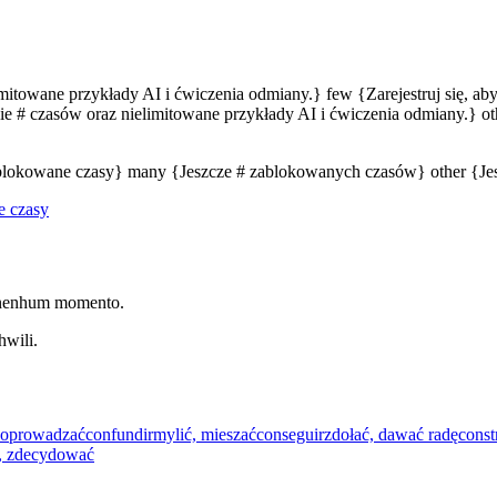
limitowane przykłady AI i ćwiczenia odmiany.} few {Zarejestruj się, a
e # czasów oraz nielimitowane przykłady AI i ćwiczenia odmiany.} oth
zablokowane czasy} many {Jeszcze # zablokowanych czasów} other {J
e czasy
r nenhum momento.
hwili.
 doprowadzać
confundir
mylić, mieszać
conseguir
zdołać, dawać radę
const
, zdecydować