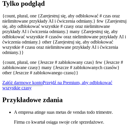
Tylko podgląd
{count, plural, one {Zarejestruj się, aby odblokować # czas oraz
nielimitowane przykłady AI i ćwiczenia odmiany.} few {Zarejestruj
się, aby odblokować wszystkie # czasy oraz nielimitowane
przykłady AI i ćwiczenia odmiany.} many {Zarejestruj się, aby
odblokować wszystkie # czasów oraz nielimitowane przykłady AI i
ćwiczenia odmiany.} other {Zarejestruj się, aby odblokować
wszystkie # czasu oraz nielimitowane przykłady AI i ćwiczenia
odmiany.}}
{count, plural, one {Jeszcze # zablokowany czas} few {Jeszcze #
zablokowane czasy} many {Jeszcze # zablokowanych czasów}
other {Jeszcze # zablokowanego czasu}}
Załóż darmowe konto
Przejdź na Premium, aby odblokować
wszystkie czasy
Przykładowe zdania
A empresa atinge suas metas de vendas todo trimestre.
Firma co kwartał osiąga swoje cele sprzedażowe.