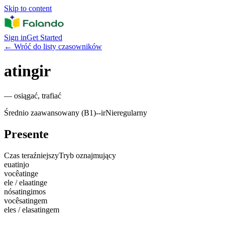
Skip to content
Sign in
Get Started
←
Wróć do listy czasowników
atingir
—
osiągać, trafiać
Średnio zaawansowany (B1)
-
-ir
Nieregularny
Presente
Czas teraźniejszy
Tryb oznajmujący
eu
atinjo
você
atinge
ele / ela
atinge
nós
atingimos
vocês
atingem
eles / elas
atingem