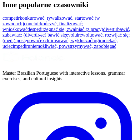
Inne popularne czasowniki
competir
konkurować, rywalizować, startować (w
zawodach)
concluir
kończyć, finalizować;
wnioskować
despedir
żegnać się; zwalniać (z pracy)
divertir
bawić,
zabawiać; (divertir-se) bawić się
evoluir
ewoluować, rozwijać się;
(med.) postępować
excluir
usuwać, wykluczać
fugir
uciekać,
uciec
impedir
uniemożliwiać, powstrzymywać, zapobiegać
Master Brazilian Portuguese with interactive lessons, grammar
exercises, and cultural insights.