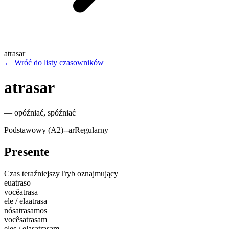
atrasar
←
Wróć do listy czasowników
atrasar
—
opóźniać, spóźniać
Podstawowy (A2)
-
-ar
Regularny
Presente
Czas teraźniejszy
Tryb oznajmujący
eu
atraso
você
atrasa
ele / ela
atrasa
nós
atrasamos
vocês
atrasam
eles / elas
atrasam