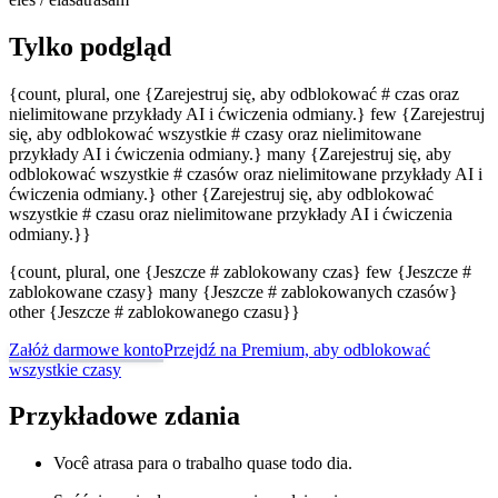
Tylko podgląd
{count, plural, one {Zarejestruj się, aby odblokować # czas oraz
nielimitowane przykłady AI i ćwiczenia odmiany.} few {Zarejestruj
się, aby odblokować wszystkie # czasy oraz nielimitowane
przykłady AI i ćwiczenia odmiany.} many {Zarejestruj się, aby
odblokować wszystkie # czasów oraz nielimitowane przykłady AI i
ćwiczenia odmiany.} other {Zarejestruj się, aby odblokować
wszystkie # czasu oraz nielimitowane przykłady AI i ćwiczenia
odmiany.}}
{count, plural, one {Jeszcze # zablokowany czas} few {Jeszcze #
zablokowane czasy} many {Jeszcze # zablokowanych czasów}
other {Jeszcze # zablokowanego czasu}}
Załóż darmowe konto
Przejdź na Premium, aby odblokować
wszystkie czasy
Przykładowe zdania
Você atrasa para o trabalho quase todo dia.