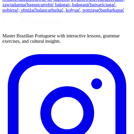
zawiadamiać
bagunçar
robić bałagan, bałaganić
baixar
ściągać,
pobierać; obniżać
balançar
huśtać, kołysać, potrząsać
banhar
kąpać
Master Brazilian Portuguese with interactive lessons, grammar
exercises, and cultural insights.