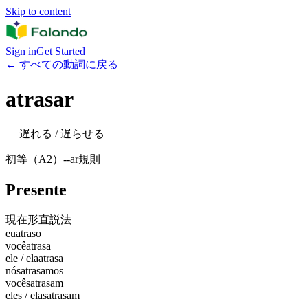
Skip to content
Sign in
Get Started
←
すべての動詞に戻る
atrasar
—
遅れる / 遅らせる
初等（A2）
-
-ar
規則
Presente
現在形
直説法
eu
atraso
você
atrasa
ele / ela
atrasa
nós
atrasamos
vocês
atrasam
eles / elas
atrasam