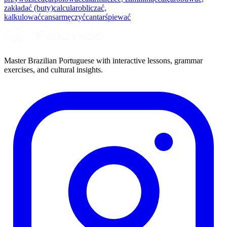
zakładać (buty)
calcular
obliczać,
kalkulować
cansar
męczyć
cantar
śpiewać
Master Brazilian Portuguese with interactive lessons, grammar
exercises, and cultural insights.