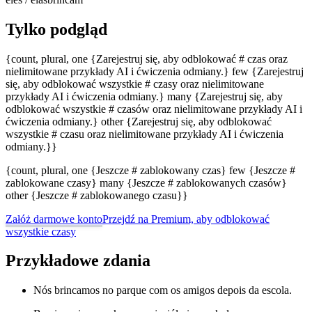
Tylko podgląd
{count, plural, one {Zarejestruj się, aby odblokować # czas oraz
nielimitowane przykłady AI i ćwiczenia odmiany.} few {Zarejestruj
się, aby odblokować wszystkie # czasy oraz nielimitowane
przykłady AI i ćwiczenia odmiany.} many {Zarejestruj się, aby
odblokować wszystkie # czasów oraz nielimitowane przykłady AI i
ćwiczenia odmiany.} other {Zarejestruj się, aby odblokować
wszystkie # czasu oraz nielimitowane przykłady AI i ćwiczenia
odmiany.}}
{count, plural, one {Jeszcze # zablokowany czas} few {Jeszcze #
zablokowane czasy} many {Jeszcze # zablokowanych czasów}
other {Jeszcze # zablokowanego czasu}}
Załóż darmowe konto
Przejdź na Premium, aby odblokować
wszystkie czasy
Przykładowe zdania
Nós brincamos no parque com os amigos depois da escola.