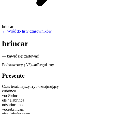
brincar
←
Wróć do listy czasowników
brincar
—
bawić się; żartować
Podstawowy (A2)
-
-ar
Regularny
Presente
Czas teraźniejszy
Tryb oznajmujący
eu
brinco
você
brinca
ele / ela
brinca
nós
brincamos
vocês
brincam
eles / elas
brincam