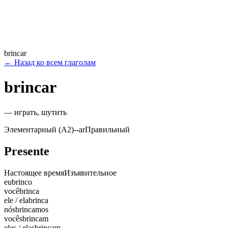
brincar
←
Назад ко всем глаголам
brincar
—
играть, шутить
Элементарный (A2)
-
-ar
Правильный
Presente
Настоящее время
Изъявительное
eu
brinco
você
brinca
ele / ela
brinca
nós
brincamos
vocês
brincam
eles / elas
brincam