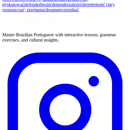
dyskutować
defender
bronić
depender
zależeć
derreter
topić (się),
rozpuszczać; przetapiać
desaparecer
znikać
Master Brazilian Portuguese with interactive lessons, grammar
exercises, and cultural insights.