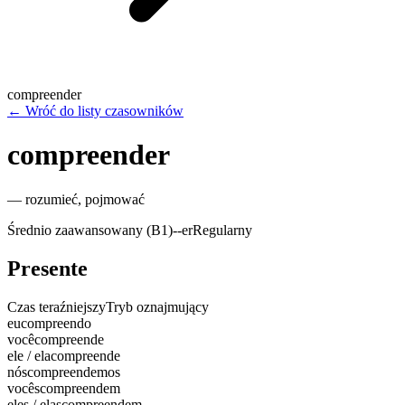
compreender
←
Wróć do listy czasowników
compreender
—
rozumieć, pojmować
Średnio zaawansowany (B1)
-
-er
Regularny
Presente
Czas teraźniejszy
Tryb oznajmujący
eu
compreendo
você
compreende
ele / ela
compreende
nós
compreendemos
vocês
compreendem
eles / elas
compreendem