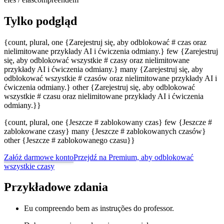
Tylko podgląd
{count, plural, one {Zarejestruj się, aby odblokować # czas oraz
nielimitowane przykłady AI i ćwiczenia odmiany.} few {Zarejestruj
się, aby odblokować wszystkie # czasy oraz nielimitowane
przykłady AI i ćwiczenia odmiany.} many {Zarejestruj się, aby
odblokować wszystkie # czasów oraz nielimitowane przykłady AI i
ćwiczenia odmiany.} other {Zarejestruj się, aby odblokować
wszystkie # czasu oraz nielimitowane przykłady AI i ćwiczenia
odmiany.}}
{count, plural, one {Jeszcze # zablokowany czas} few {Jeszcze #
zablokowane czasy} many {Jeszcze # zablokowanych czasów}
other {Jeszcze # zablokowanego czasu}}
Załóż darmowe konto
Przejdź na Premium, aby odblokować
wszystkie czasy
Przykładowe zdania
Eu compreendo bem as instruções do professor.