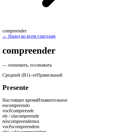
compreender
←
Назад ко всем глаголам
compreender
—
понимать, осознавать
Средний (B1)
-
-er
Правильный
Presente
Настоящее время
Изъявительное
eu
compreendo
você
compreende
ele / ela
compreende
nós
compreendemos
vocês
compreendem
eles / elas
compreendem