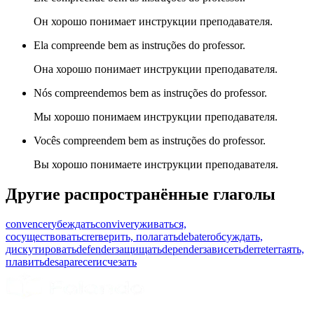
Он хорошо понимает инструкции преподавателя.
Ela compreende bem as instruções do professor.
Она хорошо понимает инструкции преподавателя.
Nós compreendemos bem as instruções do professor.
Мы хорошо понимаем инструкции преподавателя.
Vocês compreendem bem as instruções do professor.
Вы хорошо понимаете инструкции преподавателя.
Другие распространённые глаголы
convencer
убеждать
conviver
уживаться,
сосуществовать
crer
верить, полагать
debater
обсуждать,
дискутировать
defender
защищать
depender
зависеть
derreter
таять,
плавить
desaparecer
исчезать