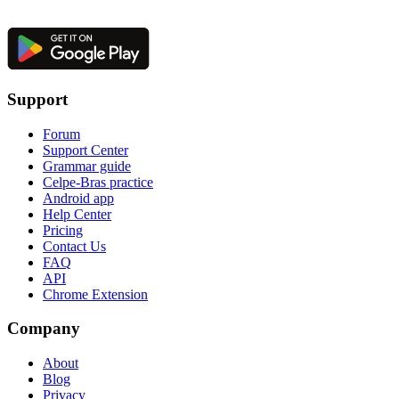
Support
Forum
Support Center
Grammar guide
Celpe-Bras practice
Android app
Help Center
Pricing
Contact Us
FAQ
API
Chrome Extension
Company
About
Blog
Privacy