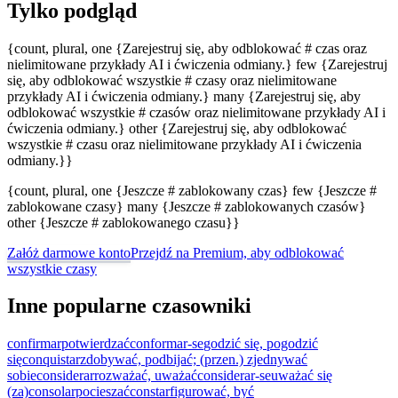
Tylko podgląd
{count, plural, one {Zarejestruj się, aby odblokować # czas oraz
nielimitowane przykłady AI i ćwiczenia odmiany.} few {Zarejestruj
się, aby odblokować wszystkie # czasy oraz nielimitowane
przykłady AI i ćwiczenia odmiany.} many {Zarejestruj się, aby
odblokować wszystkie # czasów oraz nielimitowane przykłady AI i
ćwiczenia odmiany.} other {Zarejestruj się, aby odblokować
wszystkie # czasu oraz nielimitowane przykłady AI i ćwiczenia
odmiany.}}
{count, plural, one {Jeszcze # zablokowany czas} few {Jeszcze #
zablokowane czasy} many {Jeszcze # zablokowanych czasów}
other {Jeszcze # zablokowanego czasu}}
Załóż darmowe konto
Przejdź na Premium, aby odblokować
wszystkie czasy
Inne popularne czasowniki
confirmar
potwierdzać
conformar-se
godzić się, pogodzić
się
conquistar
zdobywać, podbijać; (przen.) zjednywać
sobie
considerar
rozważać, uważać
considerar-se
uważać się
(za)
consolar
pocieszać
constar
figurować, być