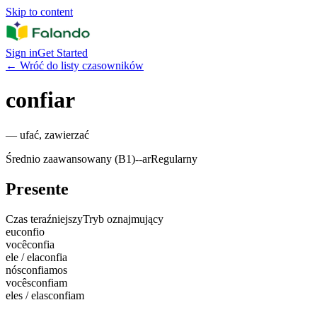
Skip to content
Sign in
Get Started
←
Wróć do listy czasowników
confiar
—
ufać, zawierzać
Średnio zaawansowany (B1)
-
-ar
Regularny
Presente
Czas teraźniejszy
Tryb oznajmujący
eu
confio
você
confia
ele / ela
confia
nós
confiamos
vocês
confiam
eles / elas
confiam