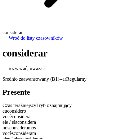
considerar
←
Wróć do listy czasowników
considerar
—
rozważać, uważać
Średnio zaawansowany (B1)
-
-ar
Regularny
Presente
Czas teraźniejszy
Tryb oznajmujący
eu
considero
você
considera
ele / ela
considera
nós
consideramos
vocês
consideram
eles / elas
consideram