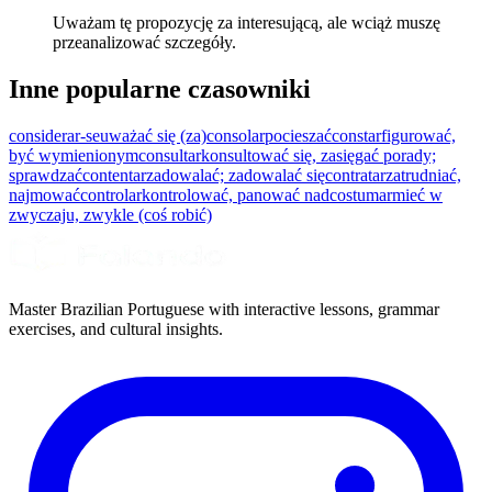
Uważam tę propozycję za interesującą, ale wciąż muszę
przeanalizować szczegóły.
Inne popularne czasowniki
considerar-se
uważać się (za)
consolar
pocieszać
constar
figurować,
być wymienionym
consultar
konsultować się, zasięgać porady;
sprawdzać
contentar
zadowalać; zadowalać się
contratar
zatrudniać,
najmować
controlar
kontrolować, panować nad
costumar
mieć w
zwyczaju, zwykle (coś robić)
Master Brazilian Portuguese with interactive lessons, grammar
exercises, and cultural insights.