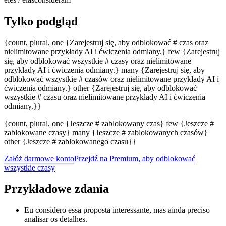
Tylko podgląd
{count, plural, one {Zarejestruj się, aby odblokować # czas oraz
nielimitowane przykłady AI i ćwiczenia odmiany.} few {Zarejestruj
się, aby odblokować wszystkie # czasy oraz nielimitowane
przykłady AI i ćwiczenia odmiany.} many {Zarejestruj się, aby
odblokować wszystkie # czasów oraz nielimitowane przykłady AI i
ćwiczenia odmiany.} other {Zarejestruj się, aby odblokować
wszystkie # czasu oraz nielimitowane przykłady AI i ćwiczenia
odmiany.}}
{count, plural, one {Jeszcze # zablokowany czas} few {Jeszcze #
zablokowane czasy} many {Jeszcze # zablokowanych czasów}
other {Jeszcze # zablokowanego czasu}}
Załóż darmowe konto
Przejdź na Premium, aby odblokować
wszystkie czasy
Przykładowe zdania
Eu considero essa proposta interessante, mas ainda preciso
analisar os detalhes.