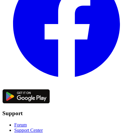
Support
Forum
Support Center