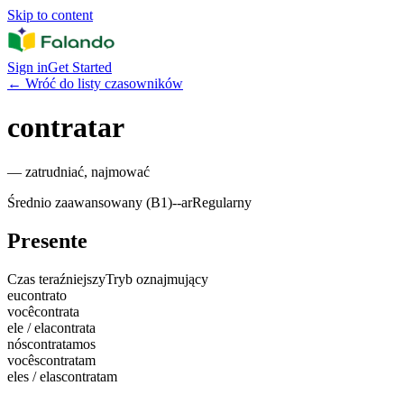
Skip to content
Sign in
Get Started
←
Wróć do listy czasowników
contratar
—
zatrudniać, najmować
Średnio zaawansowany (B1)
-
-ar
Regularny
Presente
Czas teraźniejszy
Tryb oznajmujący
eu
contrato
você
contrata
ele / ela
contrata
nós
contratamos
vocês
contratam
eles / elas
contratam