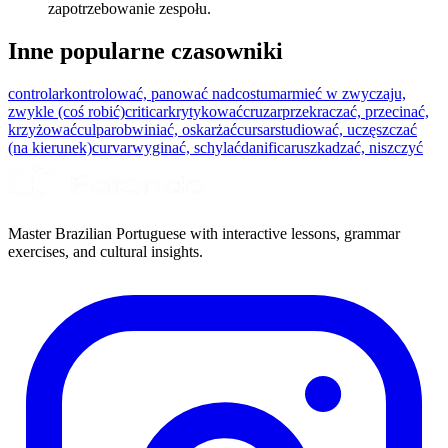
zapotrzebowanie zespołu.
Inne popularne czasowniki
controlar
kontrolować, panować nad
costumar
mieć w zwyczaju,
zwykle (coś robić)
criticar
krytykować
cruzar
przekraczać, przecinać,
krzyżować
culpar
obwiniać, oskarżać
cursar
studiować, uczęszczać
(na kierunek)
curvar
wyginać, schylać
danificar
uszkadzać, niszczyć
Master Brazilian Portuguese with interactive lessons, grammar
exercises, and cultural insights.