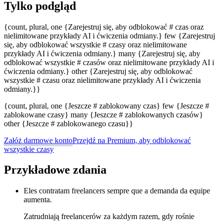
Tylko podgląd
{count, plural, one {Zarejestruj się, aby odblokować # czas oraz
nielimitowane przykłady AI i ćwiczenia odmiany.} few {Zarejestruj
się, aby odblokować wszystkie # czasy oraz nielimitowane
przykłady AI i ćwiczenia odmiany.} many {Zarejestruj się, aby
odblokować wszystkie # czasów oraz nielimitowane przykłady AI i
ćwiczenia odmiany.} other {Zarejestruj się, aby odblokować
wszystkie # czasu oraz nielimitowane przykłady AI i ćwiczenia
odmiany.}}
{count, plural, one {Jeszcze # zablokowany czas} few {Jeszcze #
zablokowane czasy} many {Jeszcze # zablokowanych czasów}
other {Jeszcze # zablokowanego czasu}}
Załóż darmowe konto
Przejdź na Premium, aby odblokować
wszystkie czasy
Przykładowe zdania
Eles contratam freelancers sempre que a demanda da equipe
aumenta.
Zatrudniają freelancerów za każdym razem, gdy rośnie