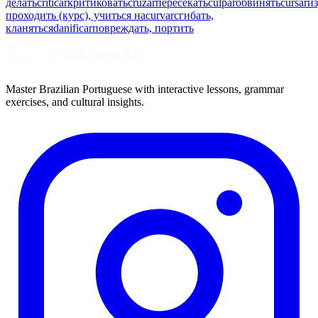
делать
criticar
критиковать
cruzar
пересекать
culpar
обвинять
cursar
из
проходить (курс), учиться на
curvar
сгибать,
кланяться
danificar
повреждать, портить
Master Brazilian Portuguese with interactive lessons, grammar
exercises, and cultural insights.