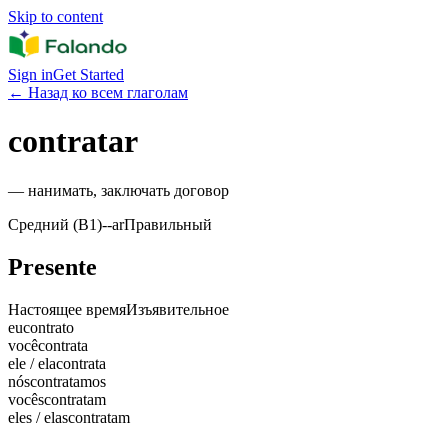
Skip to content
Sign in
Get Started
←
Назад ко всем глаголам
contratar
—
нанимать, заключать договор
Средний (B1)
-
-ar
Правильный
Presente
Настоящее время
Изъявительное
eu
contrato
você
contrata
ele / ela
contrata
nós
contratamos
vocês
contratam
eles / elas
contratam