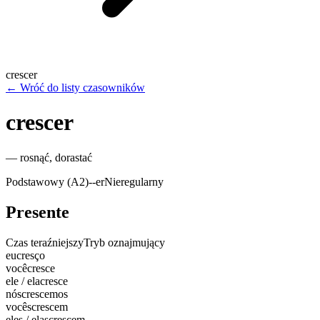
crescer
←
Wróć do listy czasowników
crescer
—
rosnąć, dorastać
Podstawowy (A2)
-
-er
Nieregularny
Presente
Czas teraźniejszy
Tryb oznajmujący
eu
cresço
você
cresce
ele / ela
cresce
nós
crescemos
vocês
crescem
eles / elas
crescem