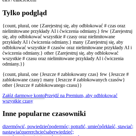
Tylko podgląd
{count, plural, one {Zarejestruj się, aby odblokować # czas oraz
nielimitowane przykłady AI i ćwiczenia odmiany.} few {Zarejestruj
się, aby odblokować wszystkie # czasy oraz nielimitowane
przykłady AI i ćwiczenia odmiany.} many {Zarejestruj się, aby
odblokować wszystkie # czasów oraz nielimitowane przykłady AI i
ćwiczenia odmiany.} other {Zarejestruj się, aby odblokować
wszystkie # czasu oraz nielimitowane przykłady AI i ćwiczenia
odmiany.}}
{count, plural, one {Jeszcze # zablokowany czas} few {Jeszcze #
zablokowane czasy} many {Jeszcze # zablokowanych czasów}
other {Jeszcze # zablokowanego czasu}}
Załóż darmowe konto
Przejdź na Premium, aby odblokować
wszystkie czasy
Inne popularne czasowniki
dizer
mówić, powiedzieć
poder
móc; potrafić, umieć
pôr
kłaść, stawiać;
nastawiać
querer
chcieć
saber
wiedzieć;