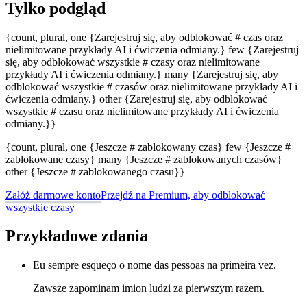
Tylko podgląd
{count, plural, one {Zarejestruj się, aby odblokować # czas oraz
nielimitowane przykłady AI i ćwiczenia odmiany.} few {Zarejestruj
się, aby odblokować wszystkie # czasy oraz nielimitowane
przykłady AI i ćwiczenia odmiany.} many {Zarejestruj się, aby
odblokować wszystkie # czasów oraz nielimitowane przykłady AI i
ćwiczenia odmiany.} other {Zarejestruj się, aby odblokować
wszystkie # czasu oraz nielimitowane przykłady AI i ćwiczenia
odmiany.}}
{count, plural, one {Jeszcze # zablokowany czas} few {Jeszcze #
zablokowane czasy} many {Jeszcze # zablokowanych czasów}
other {Jeszcze # zablokowanego czasu}}
Załóż darmowe konto
Przejdź na Premium, aby odblokować
wszystkie czasy
Przykładowe zdania
Eu sempre esqueço o nome das pessoas na primeira vez.
Zawsze zapominam imion ludzi za pierwszym razem.