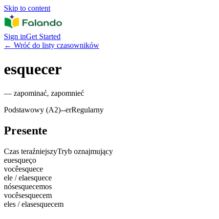
Skip to content
Sign in
Get Started
←
Wróć do listy czasowników
esquecer
—
zapominać, zapomnieć
Podstawowy (A2)
-
-er
Regularny
Presente
Czas teraźniejszy
Tryb oznajmujący
eu
esqueço
você
esquece
ele / ela
esquece
nós
esquecemos
vocês
esquecem
eles / elas
esquecem