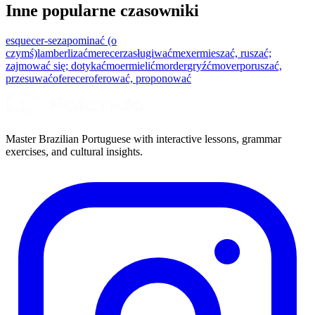
Inne popularne czasowniki
esquecer-se
zapominać (o
czymś)
lamber
lizać
merecer
zasługiwać
mexer
mieszać, ruszać;
zajmować się; dotykać
moer
mielić
morder
gryźć
mover
poruszać,
przesuwać
oferecer
oferować, proponować
Master Brazilian Portuguese with interactive lessons, grammar
exercises, and cultural insights.