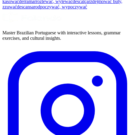
kasować
derramar
rozlewać, wylewać
descalçar
zdejmować buty,
zzuwać
descansar
odpoczywać, wypoczywać
Master Brazilian Portuguese with interactive lessons, grammar
exercises, and cultural insights.