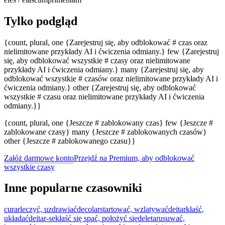
Tylko podgląd
{count, plural, one {Zarejestruj się, aby odblokować # czas oraz
nielimitowane przykłady AI i ćwiczenia odmiany.} few {Zarejestruj
się, aby odblokować wszystkie # czasy oraz nielimitowane
przykłady AI i ćwiczenia odmiany.} many {Zarejestruj się, aby
odblokować wszystkie # czasów oraz nielimitowane przykłady AI i
ćwiczenia odmiany.} other {Zarejestruj się, aby odblokować
wszystkie # czasu oraz nielimitowane przykłady AI i ćwiczenia
odmiany.}}
{count, plural, one {Jeszcze # zablokowany czas} few {Jeszcze #
zablokowane czasy} many {Jeszcze # zablokowanych czasów}
other {Jeszcze # zablokowanego czasu}}
Załóż darmowe konto
Przejdź na Premium, aby odblokować
wszystkie czasy
Inne popularne czasowniki
curar
leczyć, uzdrawiać
decolar
startować, wzlatywać
deitar
kłaść,
układać
deitar-se
kłaść się spać, położyć się
deletar
usuwać,