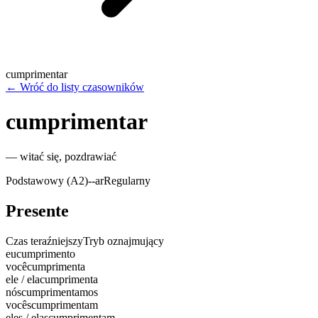
cumprimentar
←
Wróć do listy czasowników
cumprimentar
—
witać się, pozdrawiać
Podstawowy (A2)
-
-ar
Regularny
Presente
Czas teraźniejszy
Tryb oznajmujący
eu
cumprimento
você
cumprimenta
ele / ela
cumprimenta
nós
cumprimentamos
vocês
cumprimentam
eles / elas
cumprimentam