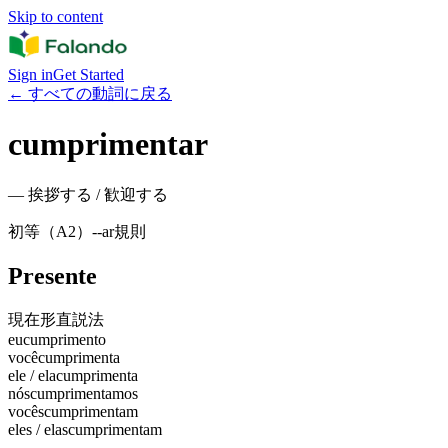
Skip to content
Sign in
Get Started
←
すべての動詞に戻る
cumprimentar
—
挨拶する / 歓迎する
初等（A2）
-
-ar
規則
Presente
現在形
直説法
eu
cumprimento
você
cumprimenta
ele / ela
cumprimenta
nós
cumprimentamos
vocês
cumprimentam
eles / elas
cumprimentam