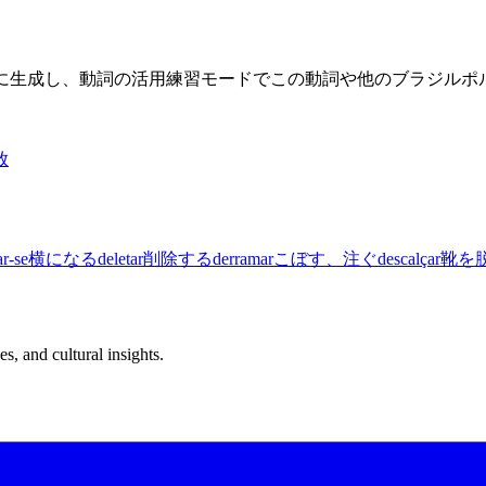
限に生成し、動詞の活用練習モードでこの動詞や他のブラジル
放
ar-se
横になる
deletar
削除する
derramar
こぼす、注ぐ
descalçar
靴を
s, and cultural insights.