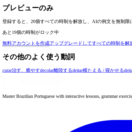
プレビューのみ
登録すると、20個すべての時制を解放し、AIの例文を無制
あと19個の時制がロック中
無料アカウントを作成
アップグレードしてすべての時制を解
その他のよく使う動詞
curar
治す、癒やす
decolar
離陸する
deitar
横たえる / 寝かせる
deit
Master Brazilian Portuguese with interactive lessons, grammar exercise