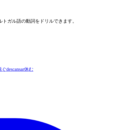
ポルトガル語の動詞をドリルできます。
脱ぐ
descansar
休む