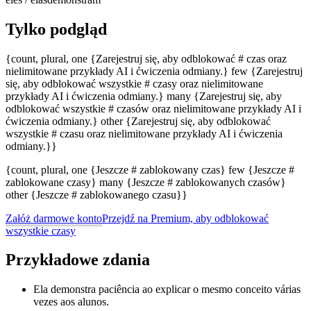
Tylko podgląd
{count, plural, one {Zarejestruj się, aby odblokować # czas oraz
nielimitowane przykłady AI i ćwiczenia odmiany.} few {Zarejestruj
się, aby odblokować wszystkie # czasy oraz nielimitowane
przykłady AI i ćwiczenia odmiany.} many {Zarejestruj się, aby
odblokować wszystkie # czasów oraz nielimitowane przykłady AI i
ćwiczenia odmiany.} other {Zarejestruj się, aby odblokować
wszystkie # czasu oraz nielimitowane przykłady AI i ćwiczenia
odmiany.}}
{count, plural, one {Jeszcze # zablokowany czas} few {Jeszcze #
zablokowane czasy} many {Jeszcze # zablokowanych czasów}
other {Jeszcze # zablokowanego czasu}}
Załóż darmowe konto
Przejdź na Premium, aby odblokować
wszystkie czasy
Przykładowe zdania
Ela demonstra paciência ao explicar o mesmo conceito várias
vezes aos alunos.