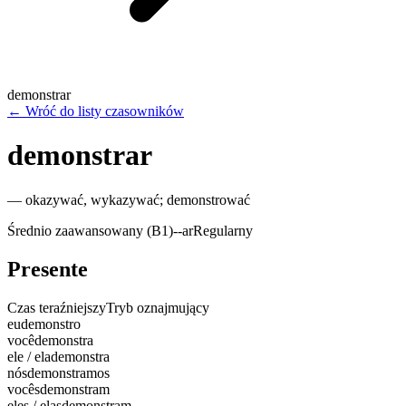
demonstrar
←
Wróć do listy czasowników
demonstrar
—
okazywać, wykazywać; demonstrować
Średnio zaawansowany (B1)
-
-ar
Regularny
Presente
Czas teraźniejszy
Tryb oznajmujący
eu
demonstro
você
demonstra
ele / ela
demonstra
nós
demonstramos
vocês
demonstram
eles / elas
demonstram