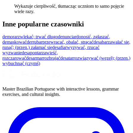
Wykazuje cierpliwość, tłumacząc uczniom to samo pojęcie
wiele razy.
Inne popularne czasowniki
demorar
zwlekać; trwać długo
denunciar
donosić, zgłaszać,
demaskować
derrubar
przewracać, obalać, strącać
desabar
zawalać się,
runąć; (przen.) załamać się
desafiar
wyzywać, rzucać
wyzwanie
desapontar
zawieść,
rozczarować
desarmar
rozbrajać
desatar
rozwiązywać (węzeł); (przen.)
wybuchnąć (czymś)
Master Brazilian Portuguese with interactive lessons, grammar
exercises, and cultural insights.