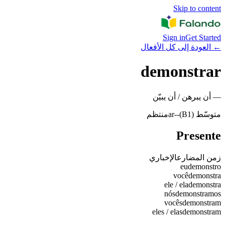
Skip to content
Sign in
Get Started
←
العودة إلى كل الأفعال
demonstrar
—
أن يبرهن / أن يبيّن
متوسّط (B1)
-
-ar
منتظم
Presente
زمن المضارع
الإخباري
eu
demonstro
você
demonstra
ele / ela
demonstra
nós
demonstramos
vocês
demonstram
eles / elas
demonstram