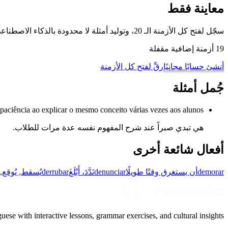
معاينة فقط
سجّل لفتح كل الأزمنة الـ 20، وتوليد أمثلة لا محدودة بالذكاء الاصطناعي، والتمرّن على هذا الفعل وغيره من أفعال البرتغالية البرازيلية مع وضع تدريب تصريف الأفعال لدينا.
19 أزمنة إضافية مقفلة
أنشئ حسابًا مجانيًا
رقِّ لفتح كل الأزمنة
جُمل أمثلة
paciência ao explicar o mesmo conceito várias vezes aos alunos.
هي تبدي صبراً عند شرح المفهوم نفسه عدة مرات للطلاب.
أفعال شائعة أخرى
demorar
أن يستغرق وقتًا طويلًا
denunciar
نَدَّدَ، أَبْلَغَ
derrubar
يُسقط, يُوقع, 
uese with interactive lessons, grammar exercises, and cultural insights.