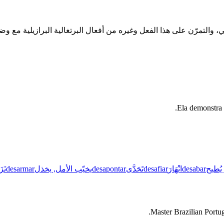
Ela demonstra 
يُطيح
desabar
انْهَارَ
desafiar
تَحَدَّى
desapontar
يخيّب الأمل, يخذل
desarmar
نَز
Master Brazilian Portug