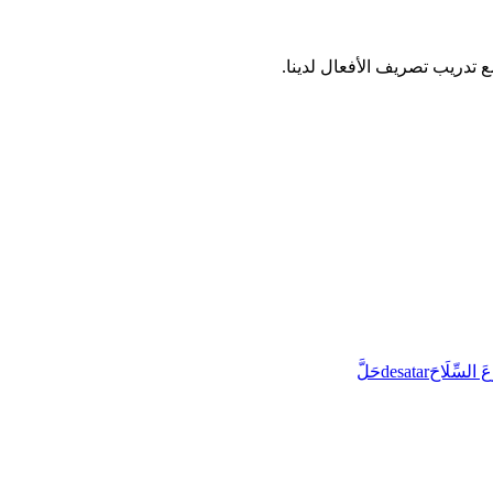
َعَ السِّلَاحَ
desatar
حَلَّ