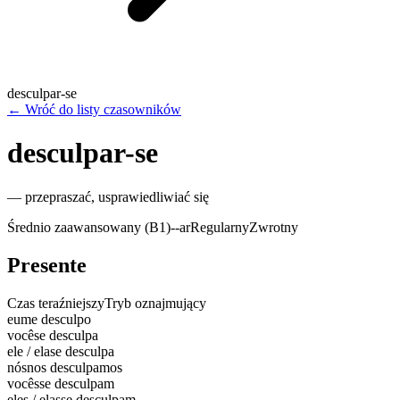
desculpar-se
←
Wróć do listy czasowników
desculpar-se
—
przepraszać, usprawiedliwiać się
Średnio zaawansowany (B1)
-
-ar
Regularny
Zwrotny
Presente
Czas teraźniejszy
Tryb oznajmujący
eu
me desculpo
você
se desculpa
ele / ela
se desculpa
nós
nos desculpamos
vocês
se desculpam
eles / elas
se desculpam