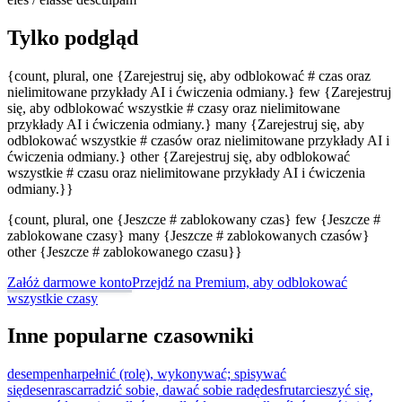
Tylko podgląd
{count, plural, one {Zarejestruj się, aby odblokować # czas oraz
nielimitowane przykłady AI i ćwiczenia odmiany.} few {Zarejestruj
się, aby odblokować wszystkie # czasy oraz nielimitowane
przykłady AI i ćwiczenia odmiany.} many {Zarejestruj się, aby
odblokować wszystkie # czasów oraz nielimitowane przykłady AI i
ćwiczenia odmiany.} other {Zarejestruj się, aby odblokować
wszystkie # czasu oraz nielimitowane przykłady AI i ćwiczenia
odmiany.}}
{count, plural, one {Jeszcze # zablokowany czas} few {Jeszcze #
zablokowane czasy} many {Jeszcze # zablokowanych czasów}
other {Jeszcze # zablokowanego czasu}}
Załóż darmowe konto
Przejdź na Premium, aby odblokować
wszystkie czasy
Inne popularne czasowniki
desempenhar
pełnić (rolę), wykonywać; spisywać
się
desenrascar
radzić sobie, dawać sobie radę
desfrutar
cieszyć się,