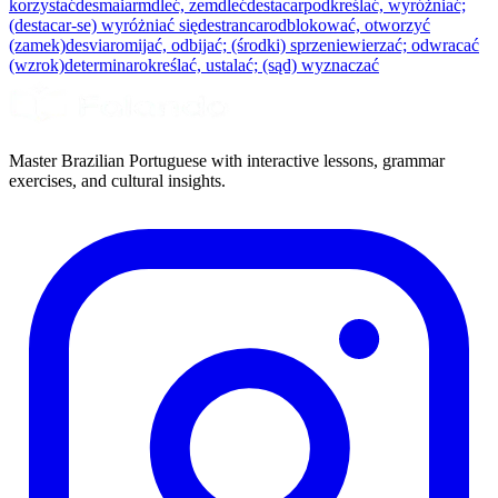
korzystać
desmaiar
mdleć, zemdleć
destacar
podkreślać, wyróżniać;
(destacar-se) wyróżniać się
destrancar
odblokować, otworzyć
(zamek)
desviar
omijać, odbijać; (środki) sprzeniewierzać; odwracać
(wzrok)
determinar
określać, ustalać; (sąd) wyznaczać
Master Brazilian Portuguese with interactive lessons, grammar
exercises, and cultural insights.