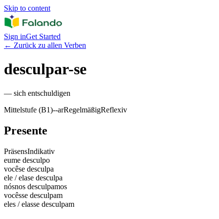
Skip to content
Sign in
Get Started
←
Zurück zu allen Verben
desculpar-se
—
sich entschuldigen
Mittelstufe (B1)
-
-ar
Regelmäßig
Reflexiv
Presente
Präsens
Indikativ
eu
me desculpo
você
se desculpa
ele / ela
se desculpa
nós
nos desculpamos
vocês
se desculpam
eles / elas
se desculpam