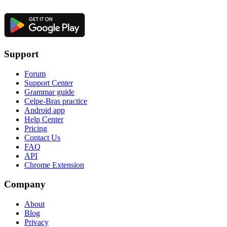
Support
Forum
Support Center
Grammar guide
Celpe-Bras practice
Android app
Help Center
Pricing
Contact Us
FAQ
API
Chrome Extension
Company
About
Blog
Privacy