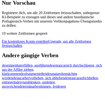
Nur Vorschau
Registriere dich, um alle 20 Zeitformen freizuschalten, unbegrenzt
KI-Beispiele zu erzeugen und dieses und andere brasilianische
Portugiesisch-Verben mit unserem Verbkonjugations-Übungsmodus
zu drillen.
19 weitere Zeitformen gesperrt
Ein kostenloses Konto erstellen
Upgrade, um alle Zeitformen
freizuschalten
Andere gängige Verben
desempenhar
erfüllen, ausführen
desenrascar
sich durchschlagen, sich
aus der Affäre ziehen,
klarkommen
desfrutar
genießen
desmaiar
ohnmächtig
werden
destacar
hervorheben, sich abheben
destrancar
aufschließen,
entriegeln
desviar
ablenken, umleiten,
ausweichen
determinar
bestimmen, festlegen