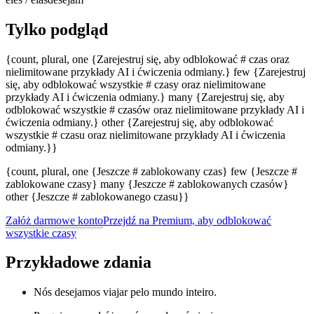
Tylko podgląd
{count, plural, one {Zarejestruj się, aby odblokować # czas oraz
nielimitowane przykłady AI i ćwiczenia odmiany.} few {Zarejestruj
się, aby odblokować wszystkie # czasy oraz nielimitowane
przykłady AI i ćwiczenia odmiany.} many {Zarejestruj się, aby
odblokować wszystkie # czasów oraz nielimitowane przykłady AI i
ćwiczenia odmiany.} other {Zarejestruj się, aby odblokować
wszystkie # czasu oraz nielimitowane przykłady AI i ćwiczenia
odmiany.}}
{count, plural, one {Jeszcze # zablokowany czas} few {Jeszcze #
zablokowane czasy} many {Jeszcze # zablokowanych czasów}
other {Jeszcze # zablokowanego czasu}}
Załóż darmowe konto
Przejdź na Premium, aby odblokować
wszystkie czasy
Przykładowe zdania
Nós desejamos viajar pelo mundo inteiro.