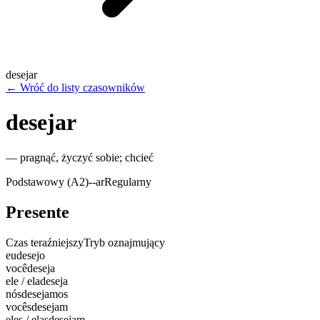
desejar
←
Wróć do listy czasowników
desejar
—
pragnąć, życzyć sobie; chcieć
Podstawowy (A2)
-
-ar
Regularny
Presente
Czas teraźniejszy
Tryb oznajmujący
eu
desejo
você
deseja
ele / ela
deseja
nós
desejamos
vocês
desejam
eles / elas
desejam