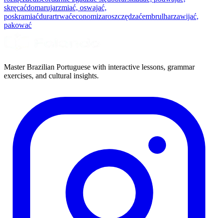
skręcać
domar
ujarzmiać, oswajać,
poskramiać
durar
trwać
economizar
oszczędzać
embrulhar
zawijać,
pakować
Master Brazilian Portuguese with interactive lessons, grammar
exercises, and cultural insights.