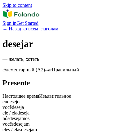
Skip to content
Sign in
Get Started
←
Назад ко всем глаголам
desejar
—
желать, хотеть
Элементарный (A2)
-
-ar
Правильный
Presente
Настоящее время
Изъявительное
eu
desejo
você
deseja
ele / ela
deseja
nós
desejamos
vocês
desejam
eles / elas
desejam