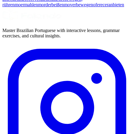
rühren
moer
mahlen
morder
beißen
mover
bewegen
oferecer
anbieten
Master Brazilian Portuguese with interactive lessons, grammar
exercises, and cultural insights.