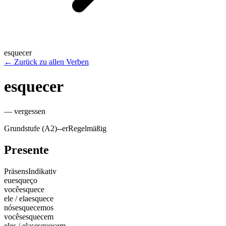
esquecer
←
Zurück zu allen Verben
esquecer
—
vergessen
Grundstufe (A2)
-
-er
Regelmäßig
Presente
Präsens
Indikativ
eu
esqueço
você
esquece
ele / ela
esquece
nós
esquecemos
vocês
esquecem
eles / elas
esquecem