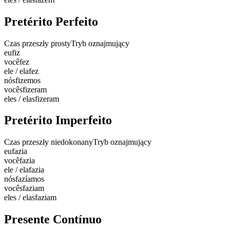
Pretérito Perfeito
Czas przeszły prosty
Tryb oznajmujący
eu
fiz
você
fez
ele / ela
fez
nós
fizemos
vocês
fizeram
eles / elas
fizeram
Pretérito Imperfeito
Czas przeszły niedokonany
Tryb oznajmujący
eu
fazia
você
fazia
ele / ela
fazia
nós
fazíamos
vocês
faziam
eles / elas
faziam
Presente Contínuo