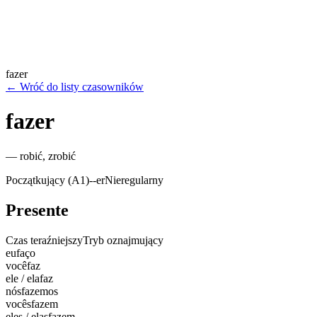
fazer
←
Wróć do listy czasowników
fazer
—
robić, zrobić
Początkujący (A1)
-
-er
Nieregularny
Presente
Czas teraźniejszy
Tryb oznajmujący
eu
faço
você
faz
ele / ela
faz
nós
fazemos
vocês
fazem
eles / elas
fazem