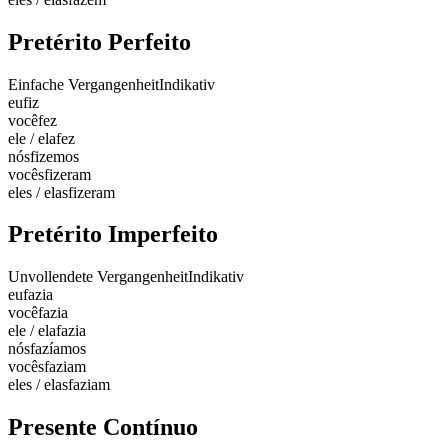
Pretérito Perfeito
Einfache Vergangenheit
Indikativ
eu
fiz
você
fez
ele / ela
fez
nós
fizemos
vocês
fizeram
eles / elas
fizeram
Pretérito Imperfeito
Unvollendete Vergangenheit
Indikativ
eu
fazia
você
fazia
ele / ela
fazia
nós
fazíamos
vocês
faziam
eles / elas
faziam
Presente Contínuo