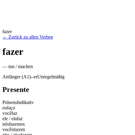
fazer
←
Zurück zu allen Verben
fazer
—
tun / machen
Anfänger (A1)
-
-er
Unregelmäßig
Presente
Präsens
Indikativ
eu
faço
você
faz
ele / ela
faz
nós
fazemos
vocês
fazem
eles / elas
fazem