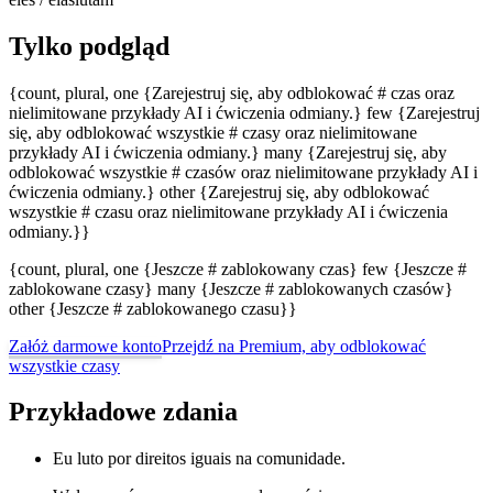
Tylko podgląd
{count, plural, one {Zarejestruj się, aby odblokować # czas oraz
nielimitowane przykłady AI i ćwiczenia odmiany.} few {Zarejestruj
się, aby odblokować wszystkie # czasy oraz nielimitowane
przykłady AI i ćwiczenia odmiany.} many {Zarejestruj się, aby
odblokować wszystkie # czasów oraz nielimitowane przykłady AI i
ćwiczenia odmiany.} other {Zarejestruj się, aby odblokować
wszystkie # czasu oraz nielimitowane przykłady AI i ćwiczenia
odmiany.}}
{count, plural, one {Jeszcze # zablokowany czas} few {Jeszcze #
zablokowane czasy} many {Jeszcze # zablokowanych czasów}
other {Jeszcze # zablokowanego czasu}}
Załóż darmowe konto
Przejdź na Premium, aby odblokować
wszystkie czasy
Przykładowe zdania
Eu luto por direitos iguais na comunidade.