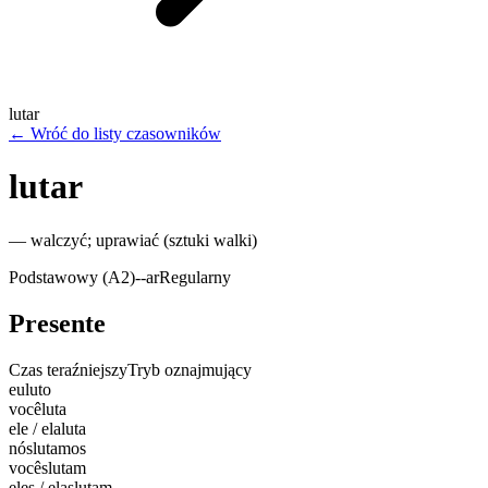
lutar
←
Wróć do listy czasowników
lutar
—
walczyć; uprawiać (sztuki walki)
Podstawowy (A2)
-
-ar
Regularny
Presente
Czas teraźniejszy
Tryb oznajmujący
eu
luto
você
luta
ele / ela
luta
nós
lutamos
vocês
lutam
eles / elas
lutam