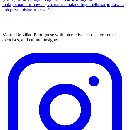
makijaż
marcar
umawiać; zaznaczać
matar
zabijać
melhorar
poprawiać,
polepszać
misturar
mieszać
Master Brazilian Portuguese with interactive lessons, grammar
exercises, and cultural insights.