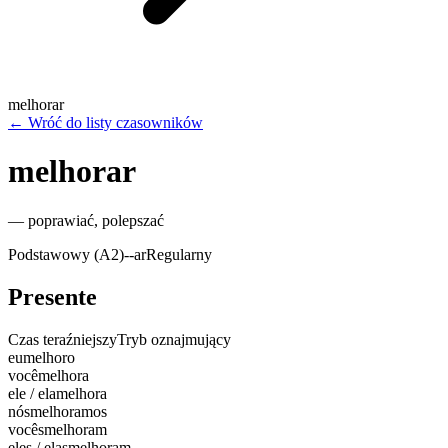
melhorar
←
Wróć do listy czasowników
melhorar
—
poprawiać, polepszać
Podstawowy (A2)
-
-ar
Regularny
Presente
Czas teraźniejszy
Tryb oznajmujący
eu
melhoro
você
melhora
ele / ela
melhora
nós
melhoramos
vocês
melhoram
eles / elas
melhoram