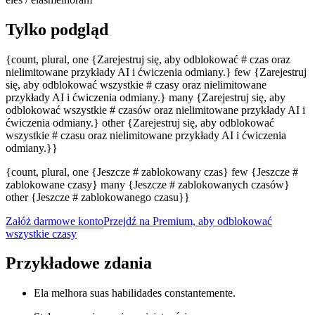
Tylko podgląd
{count, plural, one {Zarejestruj się, aby odblokować # czas oraz
nielimitowane przykłady AI i ćwiczenia odmiany.} few {Zarejestruj
się, aby odblokować wszystkie # czasy oraz nielimitowane
przykłady AI i ćwiczenia odmiany.} many {Zarejestruj się, aby
odblokować wszystkie # czasów oraz nielimitowane przykłady AI i
ćwiczenia odmiany.} other {Zarejestruj się, aby odblokować
wszystkie # czasu oraz nielimitowane przykłady AI i ćwiczenia
odmiany.}}
{count, plural, one {Jeszcze # zablokowany czas} few {Jeszcze #
zablokowane czasy} many {Jeszcze # zablokowanych czasów}
other {Jeszcze # zablokowanego czasu}}
Załóż darmowe konto
Przejdź na Premium, aby odblokować
wszystkie czasy
Przykładowe zdania
Ela melhora suas habilidades constantemente.