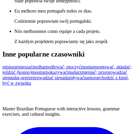
Stale poprawia swoje umiejętności.
Eu melhoro meu português todos os dias.
Codziennie poprawiam swój portugalski.
Nós melhoramos como equipe a cada projeto.
Z każdym projektem poprawiamy się jako zespół.
Inne popularne czasowniki
misturar
mieszać
molhar
podlewać; moczyć
montar
montować, składać;
jeździć (konno)
mostrar
pokazywać
mudar
zmieniać; przeprowadzać
się
mudar-se
przeprowadzać się
nadar
pływać
namorar
chodzić z kimś,
być w związku
Master Brazilian Portuguese with interactive lessons, grammar
exercises, and cultural insights.