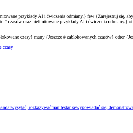
limitowane przykłady AI i ćwiczenia odmiany.} few {Zarejestruj się, a
e # czasów oraz nielimitowane przykłady AI i ćwiczenia odmiany.} oth
zablokowane czasy} many {Jeszcze # zablokowanych czasów} other {J
e czasy
andar
wysyłać; rozkazywać
manifestar-se
wypowiadać się; demonstrow