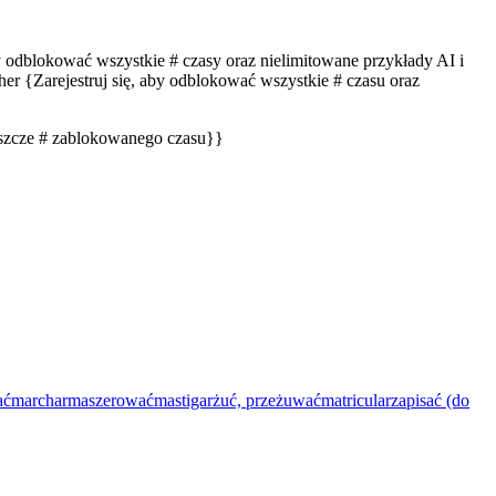
by odblokować wszystkie # czasy oraz nielimitowane przykłady AI i
er {Zarejestruj się, aby odblokować wszystkie # czasu oraz
eszcze # zablokowanego czasu}}
ać
marchar
maszerować
mastigar
żuć, przeżuwać
matricular
zapisać (do