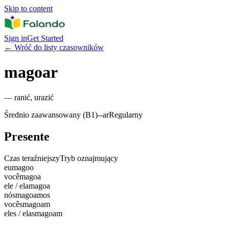
Skip to content
Sign in
Get Started
←
Wróć do listy czasowników
magoar
—
ranić, urazić
Średnio zaawansowany (B1)
-
-ar
Regularny
Presente
Czas teraźniejszy
Tryb oznajmujący
eu
magoo
você
magoa
ele / ela
magoa
nós
magoamos
vocês
magoam
eles / elas
magoam