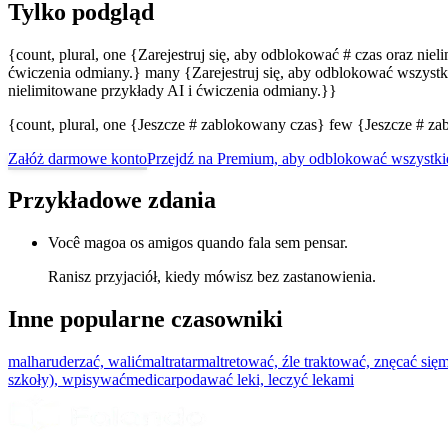
Tylko podgląd
{count, plural, one {Zarejestruj się, aby odblokować # czas oraz nie
ćwiczenia odmiany.} many {Zarejestruj się, aby odblokować wszystki
nielimitowane przykłady AI i ćwiczenia odmiany.}}
{count, plural, one {Jeszcze # zablokowany czas} few {Jeszcze # 
Załóż darmowe konto
Przejdź na Premium, aby odblokować wszystki
Przykładowe zdania
Você magoa os amigos quando fala sem pensar.
Ranisz przyjaciół, kiedy mówisz bez zastanowienia.
Inne popularne czasowniki
malhar
uderzać, walić
maltratar
maltretować, źle traktować, znęcać się
m
szkoły), wpisywać
medicar
podawać leki, leczyć lekami