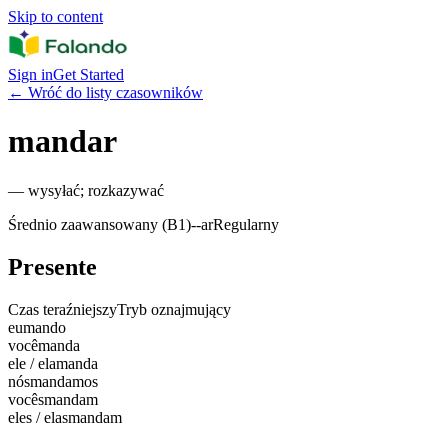
Skip to content
Sign in
Get Started
←
Wróć do listy czasowników
mandar
—
wysyłać; rozkazywać
Średnio zaawansowany (B1)
-
-ar
Regularny
Presente
Czas teraźniejszy
Tryb oznajmujący
eu
mando
você
manda
ele / ela
manda
nós
mandamos
vocês
mandam
eles / elas
mandam