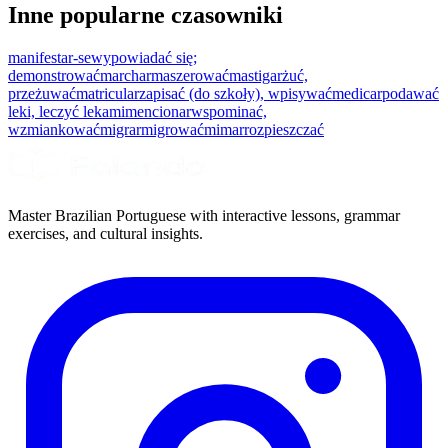
Inne popularne czasowniki
manifestar-se
wypowiadać się;
demonstrować
marchar
maszerować
mastigar
żuć,
przeżuwać
matricular
zapisać (do szkoły), wpisywać
medicar
podawać
leki, leczyć lekami
mencionar
wspominać,
wzmiankować
migrar
migrować
mimar
rozpieszczać
Master Brazilian Portuguese with interactive lessons, grammar
exercises, and cultural insights.