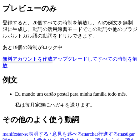
プレビューのみ
登録すると、20個すべての時制を解放し、AIの例文を無制
限に生成し、動詞の活用練習モードでこの動詞や他のブラジ
ルポルトガル語の動詞をドリルできます。
あと19個の時制がロック中
無料アカウントを作成
アップグレードしてすべての時制を解
放
例文
Eu mando um cartão postal para minha família todo mês.
私は毎月家族にハガキを送ります。
その他のよく使う動詞
manifestar-se
表明する / 意見を述べる
marchar
行進する
mastigar