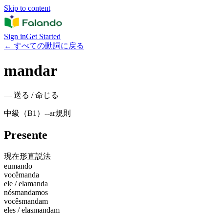
Skip to content
Sign in
Get Started
←
すべての動詞に戻る
mandar
—
送る / 命じる
中級（B1）
-
-ar
規則
Presente
現在形
直説法
eu
mando
você
manda
ele / ela
manda
nós
mandamos
vocês
mandam
eles / elas
mandam