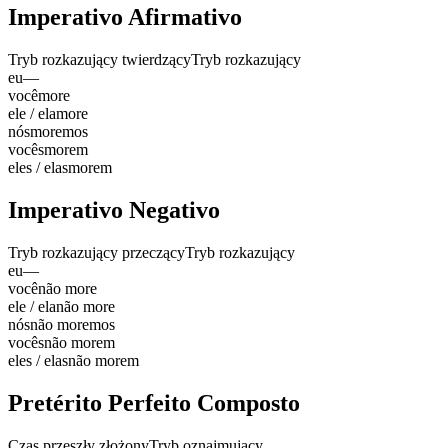
Imperativo Afirmativo
Tryb rozkazujący twierdzący
Tryb rozkazujący
eu
—
você
more
ele / ela
more
nós
moremos
vocês
morem
eles / elas
morem
Imperativo Negativo
Tryb rozkazujący przeczący
Tryb rozkazujący
eu
—
você
não more
ele / ela
não more
nós
não moremos
vocês
não morem
eles / elas
não morem
Pretérito Perfeito Composto
Czas przeszły złożony
Tryb oznajmujący