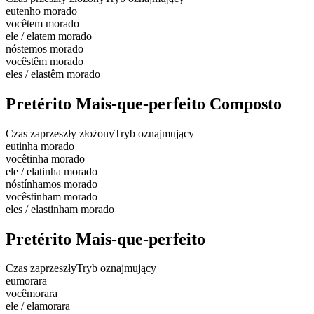
eu
tenho morado
você
tem morado
ele / ela
tem morado
nós
temos morado
vocês
têm morado
eles / elas
têm morado
Pretérito Mais-que-perfeito Composto
Czas zaprzeszły złożony
Tryb oznajmujący
eu
tinha morado
você
tinha morado
ele / ela
tinha morado
nós
tínhamos morado
vocês
tinham morado
eles / elas
tinham morado
Pretérito Mais-que-perfeito
Czas zaprzeszły
Tryb oznajmujący
eu
morara
você
morara
ele / ela
morara