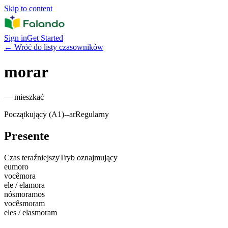
Skip to content
Sign in
Get Started
←
Wróć do listy czasowników
morar
—
mieszkać
Początkujący (A1)
-
-ar
Regularny
Presente
Czas teraźniejszy
Tryb oznajmujący
eu
moro
você
mora
ele / ela
mora
nós
moramos
vocês
moram
eles / elas
moram