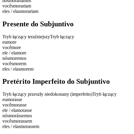
nós
moraríamos
vocês
morariam
eles / elas
morariam
Presente do Subjuntivo
Tryb łączący teraźniejszy
Tryb łączący
eu
more
você
more
ele / ela
more
nós
moremos
vocês
morem
eles / elas
morem
Pretérito Imperfeito do Subjuntivo
Tryb łączący przeszły niedokonany (imperfeito)
Tryb łączący
eu
morasse
você
morasse
ele / ela
morasse
nós
morássemos
vocês
morassem
eles / elas
morassem