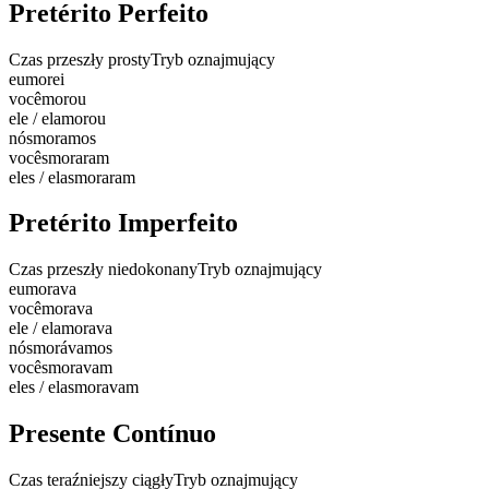
Pretérito Perfeito
Czas przeszły prosty
Tryb oznajmujący
eu
morei
você
morou
ele / ela
morou
nós
moramos
vocês
moraram
eles / elas
moraram
Pretérito Imperfeito
Czas przeszły niedokonany
Tryb oznajmujący
eu
morava
você
morava
ele / ela
morava
nós
morávamos
vocês
moravam
eles / elas
moravam
Presente Contínuo
Czas teraźniejszy ciągły
Tryb oznajmujący