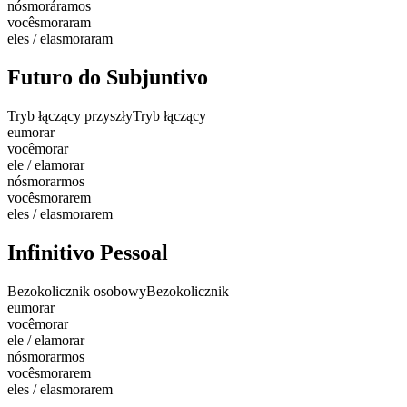
nós
moráramos
vocês
moraram
eles / elas
moraram
Futuro do Subjuntivo
Tryb łączący przyszły
Tryb łączący
eu
morar
você
morar
ele / ela
morar
nós
morarmos
vocês
morarem
eles / elas
morarem
Infinitivo Pessoal
Bezokolicznik osobowy
Bezokolicznik
eu
morar
você
morar
ele / ela
morar
nós
morarmos
vocês
morarem
eles / elas
morarem