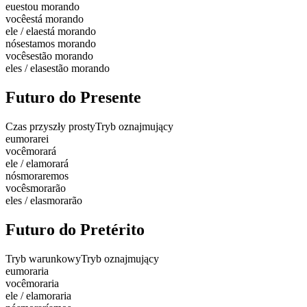
eu
estou morando
você
está morando
ele / ela
está morando
nós
estamos morando
vocês
estão morando
eles / elas
estão morando
Futuro do Presente
Czas przyszły prosty
Tryb oznajmujący
eu
morarei
você
morará
ele / ela
morará
nós
moraremos
vocês
morarão
eles / elas
morarão
Futuro do Pretérito
Tryb warunkowy
Tryb oznajmujący
eu
moraria
você
moraria
ele / ela
moraria