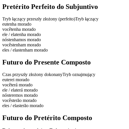
Pretérito Perfeito do Subjuntivo
Tryb łączący przeszły złożony (perfeito)
Tryb łączący
eu
tenha morado
você
tenha morado
ele / ela
tenha morado
nós
tenhamos morado
vocês
tenham morado
eles / elas
tenham morado
Futuro do Presente Composto
Czas przyszły złożony dokonany
Tryb oznajmujący
eu
terei morado
você
terá morado
ele / ela
terá morado
nós
teremos morado
vocês
terão morado
eles / elas
terão morado
Futuro do Pretérito Composto