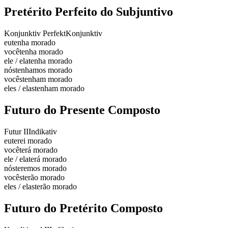
Pretérito Perfeito do Subjuntivo
Konjunktiv Perfekt
Konjunktiv
eu
tenha morado
você
tenha morado
ele / ela
tenha morado
nós
tenhamos morado
vocês
tenham morado
eles / elas
tenham morado
Futuro do Presente Composto
Futur II
Indikativ
eu
terei morado
você
terá morado
ele / ela
terá morado
nós
teremos morado
vocês
terão morado
eles / elas
terão morado
Futuro do Pretérito Composto