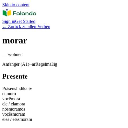
Skip to content
Sign in
Get Started
←
Zurück zu allen Verben
morar
—
wohnen
Anfänger (A1)
-
-ar
Regelmäßig
Presente
Präsens
Indikativ
eu
moro
você
mora
ele / ela
mora
nós
moramos
vocês
moram
eles / elas
moram