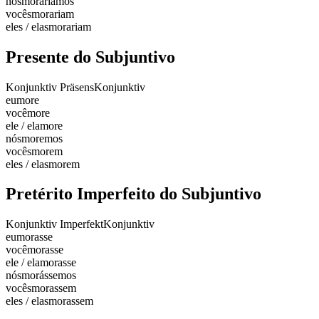
nós
moraríamos
vocês
morariam
eles / elas
morariam
Presente do Subjuntivo
Konjunktiv Präsens
Konjunktiv
eu
more
você
more
ele / ela
more
nós
moremos
vocês
morem
eles / elas
morem
Pretérito Imperfeito do Subjuntivo
Konjunktiv Imperfekt
Konjunktiv
eu
morasse
você
morasse
ele / ela
morasse
nós
morássemos
vocês
morassem
eles / elas
morassem