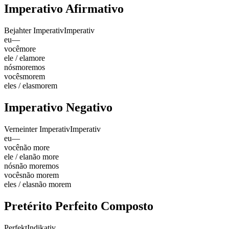
Imperativo Afirmativo
Bejahter Imperativ
Imperativ
eu
—
você
more
ele / ela
more
nós
moremos
vocês
morem
eles / elas
morem
Imperativo Negativo
Verneinter Imperativ
Imperativ
eu
—
você
não more
ele / ela
não more
nós
não moremos
vocês
não morem
eles / elas
não morem
Pretérito Perfeito Composto
Perfekt
Indikativ