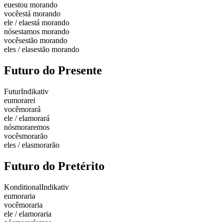
eu
estou morando
você
está morando
ele / ela
está morando
nós
estamos morando
vocês
estão morando
eles / elas
estão morando
Futuro do Presente
Futur
Indikativ
eu
morarei
você
morará
ele / ela
morará
nós
moraremos
vocês
morarão
eles / elas
morarão
Futuro do Pretérito
Konditional
Indikativ
eu
moraria
você
moraria
ele / ela
moraria