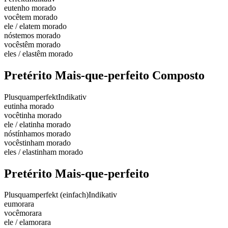
eu
tenho morado
você
tem morado
ele / ela
tem morado
nós
temos morado
vocês
têm morado
eles / elas
têm morado
Pretérito Mais-que-perfeito Composto
Plusquamperfekt
Indikativ
eu
tinha morado
você
tinha morado
ele / ela
tinha morado
nós
tínhamos morado
vocês
tinham morado
eles / elas
tinham morado
Pretérito Mais-que-perfeito
Plusquamperfekt (einfach)
Indikativ
eu
morara
você
morara
ele / ela
morara