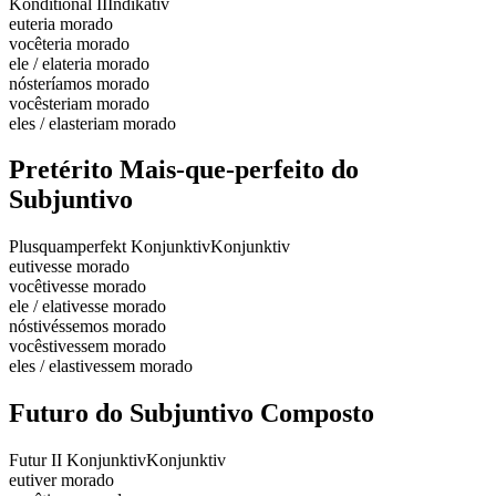
Konditional II
Indikativ
eu
teria morado
você
teria morado
ele / ela
teria morado
nós
teríamos morado
vocês
teriam morado
eles / elas
teriam morado
Pretérito Mais-que-perfeito do
Subjuntivo
Plusquamperfekt Konjunktiv
Konjunktiv
eu
tivesse morado
você
tivesse morado
ele / ela
tivesse morado
nós
tivéssemos morado
vocês
tivessem morado
eles / elas
tivessem morado
Futuro do Subjuntivo Composto
Futur II Konjunktiv
Konjunktiv
eu
tiver morado