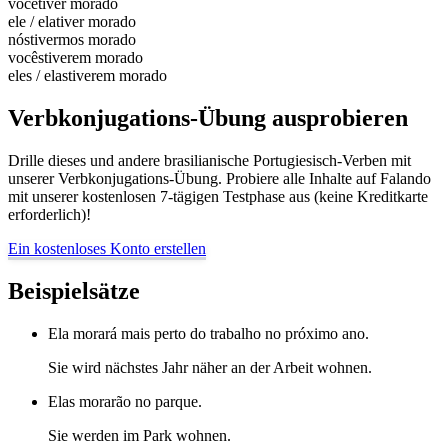
você
tiver morado
ele / ela
tiver morado
nós
tivermos morado
vocês
tiverem morado
eles / elas
tiverem morado
Verbkonjugations-Übung ausprobieren
Drille dieses und andere brasilianische Portugiesisch-Verben mit
unserer Verbkonjugations-Übung. Probiere alle Inhalte auf Falando
mit unserer kostenlosen 7-tägigen Testphase aus (keine Kreditkarte
erforderlich)!
Ein kostenloses Konto erstellen
Beispielsätze
Ela morará mais perto do trabalho no próximo ano.
Sie wird nächstes Jahr näher an der Arbeit wohnen.
Elas morarão no parque.
Sie werden im Park wohnen.