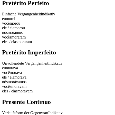
Pretérito Perfeito
Einfache Vergangenheit
Indikativ
eu
morei
você
morou
ele / ela
morou
nós
moramos
vocês
moraram
eles / elas
moraram
Pretérito Imperfeito
Unvollendete Vergangenheit
Indikativ
eu
morava
você
morava
ele / ela
morava
nós
morávamos
vocês
moravam
eles / elas
moravam
Presente Contínuo
Verlaufsform der Gegenwart
Indikativ