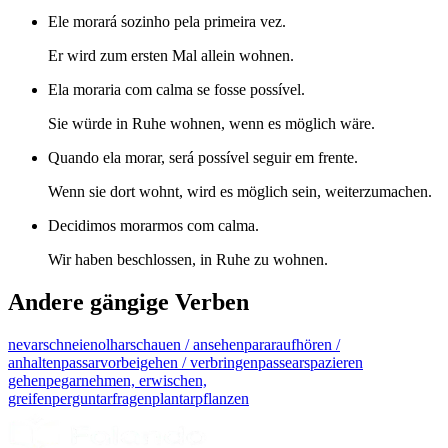
Ele morará sozinho pela primeira vez.
Er wird zum ersten Mal allein wohnen.
Ela moraria com calma se fosse possível.
Sie würde in Ruhe wohnen, wenn es möglich wäre.
Quando ela morar, será possível seguir em frente.
Wenn sie dort wohnt, wird es möglich sein, weiterzumachen.
Decidimos morarmos com calma.
Wir haben beschlossen, in Ruhe zu wohnen.
Andere gängige Verben
nevar
schneien
olhar
schauen / ansehen
parar
aufhören /
anhalten
passar
vorbeigehen / verbringen
passear
spazieren
gehen
pegar
nehmen, erwischen,
greifen
perguntar
fragen
plantar
pflanzen