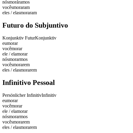
nós
moráramos
vocês
moraram
eles / elas
moraram
Futuro do Subjuntivo
Konjunktiv Futur
Konjunktiv
eu
morar
você
morar
ele / ela
morar
nós
morarmos
vocês
morarem
eles / elas
morarem
Infinitivo Pessoal
Persönlicher Infinitiv
Infinitiv
eu
morar
você
morar
ele / ela
morar
nós
morarmos
vocês
morarem
eles / elas
morarem