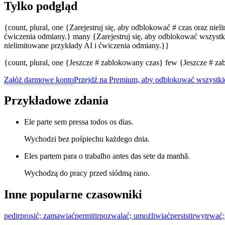
Tylko podgląd
{count, plural, one {Zarejestruj się, aby odblokować # czas oraz nie
ćwiczenia odmiany.} many {Zarejestruj się, aby odblokować wszystki
nielimitowane przykłady AI i ćwiczenia odmiany.}}
{count, plural, one {Jeszcze # zablokowany czas} few {Jeszcze # 
Załóż darmowe konto
Przejdź na Premium, aby odblokować wszystki
Przykładowe zdania
Ele parte sem pressa todos os dias.
Wychodzi bez pośpiechu każdego dnia.
Eles partem para o trabalho antes das sete da manhã.
Wychodzą do pracy przed siódmą rano.
Inne popularne czasowniki
pedir
prosić; zamawiać
permitir
pozwalać; umożliwiać
persistir
wytrwać;