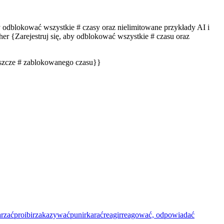
by odblokować wszystkie # czasy oraz nielimitowane przykłady AI i
er {Zarejestruj się, aby odblokować wszystkie # czasu oraz
eszcze # zablokowanego czasu}}
rzać
proibir
zakazywać
punir
karać
reagir
reagować, odpowiadać