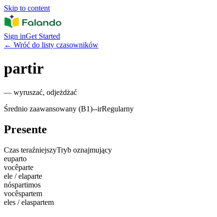
Skip to content
Sign in
Get Started
←
Wróć do listy czasowników
partir
—
wyruszać, odjeżdżać
Średnio zaawansowany (B1)
-
-ir
Regularny
Presente
Czas teraźniejszy
Tryb oznajmujący
eu
parto
você
parte
ele / ela
parte
nós
partimos
vocês
partem
eles / elas
partem