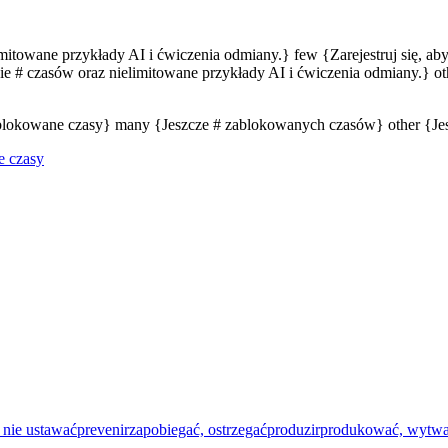
limitowane przykłady AI i ćwiczenia odmiany.} few {Zarejestruj się, a
e # czasów oraz nielimitowane przykłady AI i ćwiczenia odmiany.} oth
zablokowane czasy} many {Jeszcze # zablokowanych czasów} other {J
e czasy
 nie ustawać
prevenir
zapobiegać, ostrzegać
produzir
produkować, wytwa