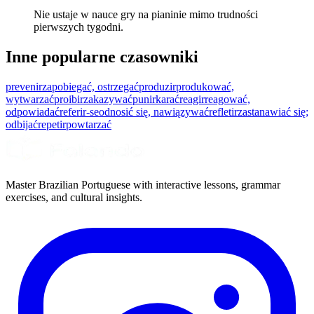
Nie ustaje w nauce gry na pianinie mimo trudności
pierwszych tygodni.
Inne popularne czasowniki
prevenir
zapobiegać, ostrzegać
produzir
produkować,
wytwarzać
proibir
zakazywać
punir
karać
reagir
reagować,
odpowiadać
referir-se
odnosić się, nawiązywać
refletir
zastanawiać się;
odbijać
repetir
powtarzać
Master Brazilian Portuguese with interactive lessons, grammar
exercises, and cultural insights.