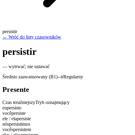
persistir
←
Wróć do listy czasowników
persistir
—
wytrwać; nie ustawać
Średnio zaawansowany (B1)
-
-ir
Regularny
Presente
Czas teraźniejszy
Tryb oznajmujący
eu
persisto
você
persiste
ele / ela
persiste
nós
persistimos
vocês
persistem
eles / elas
persistem