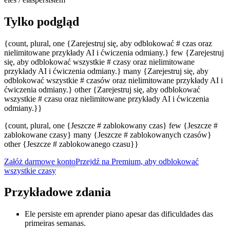
Tylko podgląd
{count, plural, one {Zarejestruj się, aby odblokować # czas oraz
nielimitowane przykłady AI i ćwiczenia odmiany.} few {Zarejestruj
się, aby odblokować wszystkie # czasy oraz nielimitowane
przykłady AI i ćwiczenia odmiany.} many {Zarejestruj się, aby
odblokować wszystkie # czasów oraz nielimitowane przykłady AI i
ćwiczenia odmiany.} other {Zarejestruj się, aby odblokować
wszystkie # czasu oraz nielimitowane przykłady AI i ćwiczenia
odmiany.}}
{count, plural, one {Jeszcze # zablokowany czas} few {Jeszcze #
zablokowane czasy} many {Jeszcze # zablokowanych czasów}
other {Jeszcze # zablokowanego czasu}}
Załóż darmowe konto
Przejdź na Premium, aby odblokować
wszystkie czasy
Przykładowe zdania
Ele persiste em aprender piano apesar das dificuldades das
primeiras semanas.