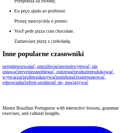
Przeprasza za zwłokę.
Eu peço ajuda ao professor.
Proszę nauczyciela o pomoc.
Você pede pizza com chocolate.
Zamawiasz pizzę z czekoladą.
Inne popularne czasowniki
permitir
pozwalać; umożliwiać
persistir
wytrwać; nie
ustawać
prevenir
zapobiegać, ostrzegać
produzir
produkować,
wytwarzać
proibir
zakazywać
punir
karać
reagir
reagować,
odpowiadać
referir-se
odnosić się, nawiązywać
Master Brazilian Portuguese with interactive lessons, grammar
exercises, and cultural insights.