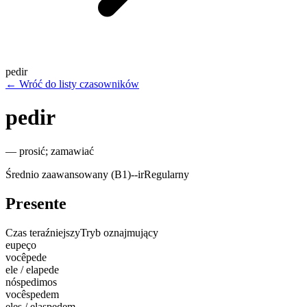
pedir
←
Wróć do listy czasowników
pedir
—
prosić; zamawiać
Średnio zaawansowany (B1)
-
-ir
Regularny
Presente
Czas teraźniejszy
Tryb oznajmujący
eu
peço
você
pede
ele / ela
pede
nós
pedimos
vocês
pedem
eles / elas
pedem