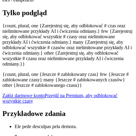
Tylko podgląd
{count, plural, one {Zarejestruj się, aby odblokować # czas oraz
nielimitowane przykłady AI i ćwiczenia odmiany.} few {Zarejestruj
się, aby odblokować wszystkie # czasy oraz nielimitowane
przykłady AI i ćwiczenia odmiany.} many {Zarejestruj się, aby
odblokować wszystkie # czasów oraz nielimitowane przykłady AI i
ćwiczenia odmiany.} other {Zarejestruj się, aby odblokować
wszystkie # czasu oraz nielimitowane przykłady AI i ćwiczenia
odmiany.}}
{count, plural, one {Jeszcze # zablokowany czas} few {Jeszcze #
zablokowane czasy} many {Jeszcze # zablokowanych czasów}
other {Jeszcze # zablokowanego czasu}}
Załóż darmowe konto
Przejdź na Premium, aby odblokować
wszystkie czasy
Przykładowe zdania
Ele pede desculpas pela demora.