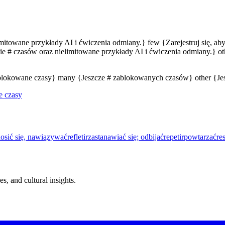
limitowane przykłady AI i ćwiczenia odmiany.} few {Zarejestruj się, a
e # czasów oraz nielimitowane przykłady AI i ćwiczenia odmiany.} oth
zablokowane czasy} many {Jeszcze # zablokowanych czasów} other {J
e czasy
osić się, nawiązywać
refletir
zastanawiać się; odbijać
repetir
powtarzać
res
s, and cultural insights.