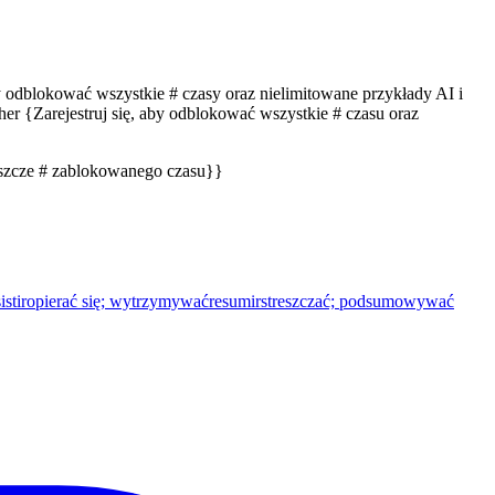
by odblokować wszystkie # czasy oraz nielimitowane przykłady AI i
er {Zarejestruj się, aby odblokować wszystkie # czasu oraz
eszcze # zablokowanego czasu}}
istir
opierać się; wytrzymywać
resumir
streszczać; podsumowywać