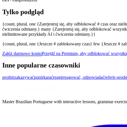
Tylko podgląd
{count, plural, one {Zarejestruj się, aby odblokować # czas oraz nie
ćwiczenia odmiany.} many {Zarejestruj się, aby odblokować wszystki
nielimitowane przykłady AI i ćwiczenia odmiany.}}
{count, plural, one {Jeszcze # zablokowany czas} few {Jeszcze # 
Załóż darmowe konto
Przejdź na Premium, aby odblokować wszystki
Inne popularne czasowniki
proibir
zakazywać
punir
karać
reagir
reagować, odpowiadać
referir-se
odn
Master Brazilian Portuguese with interactive lessons, grammar exercise