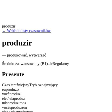
produzir
←
Wróć do listy czasowników
produzir
—
produkować, wytwarzać
Średnio zaawansowany (B1)
-
-ir
Regularny
Presente
Czas teraźniejszy
Tryb oznajmujący
eu
produzo
você
produz
ele / ela
produz
nós
produzimos
vocês
produzem
eles / elas
produzem