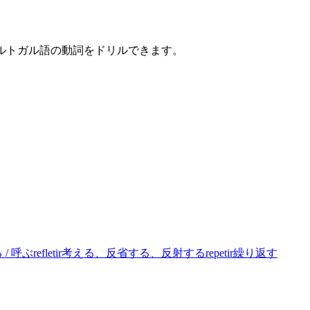
ポルトガル語の動詞をドリルできます。
/ 呼ぶ
refletir
考える、反省する、反射する
repetir
繰り返す