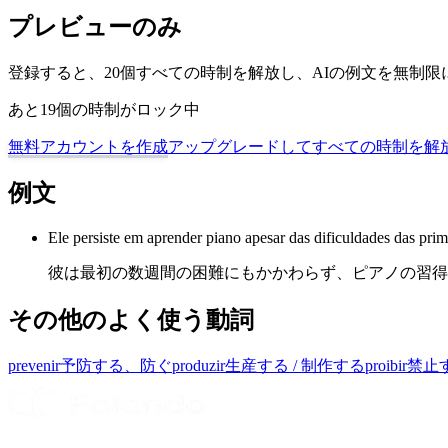
プレビューのみ
登録すると、20個すべての時制を解放し、AIの例文を無制
あと19個の時制がロック中
無料アカウントを作成
アップグレードしてすべての時制を解
例文
Ele persiste em aprender piano apesar das dificuldades das pri
彼は最初の数週間の困難にもかかわらず、ピアノの習得
その他のよく使う動詞
prevenir
予防する、防ぐ
produzir
生産する / 制作する
proibir
禁止