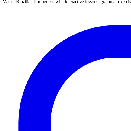
Master Brazilian Portuguese with interactive lessons, grammar exercise