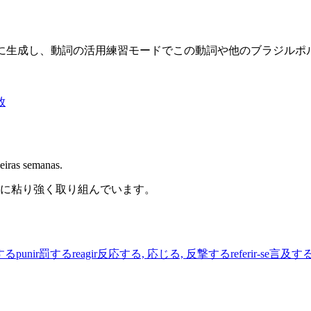
限に生成し、動詞の活用練習モードでこの動詞や他のブラジル
放
meiras semanas.
に粘り強く取り組んでいます。
する
punir
罰する
reagir
反応する, 応じる, 反撃する
referir-se
言及する 