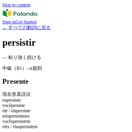
Skip to content
Sign in
Get Started
←
すべての動詞に戻る
persistir
—
粘り強く続ける
中級（B1）
-
-ir
規則
Presente
現在形
直説法
eu
persisto
você
persiste
ele / ela
persiste
nós
persistimos
vocês
persistem
eles / elas
persistem