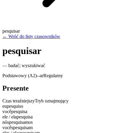
pesquisar
←
Wróć do listy czasowników
pesquisar
—
badać; wyszukiwać
Podstawowy (A2)
-
-ar
Regularny
Presente
Czas teraźniejszy
Tryb oznajmujący
eu
pesquiso
você
pesquisa
ele / ela
pesquisa
nós
pesquisamos
vocês
pesquisam
eles / elas
pesquisam