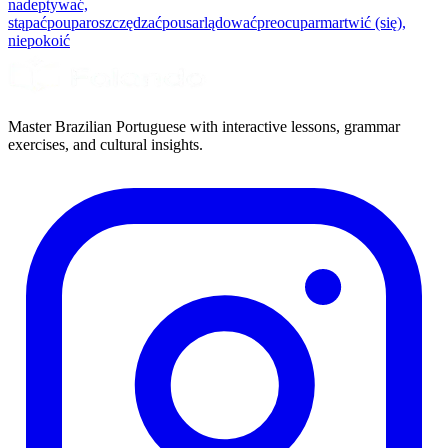
nadeptywać,
stąpać
poupar
oszczędzać
pousar
lądować
preocupar
martwić (się),
niepokoić
Master Brazilian Portuguese with interactive lessons, grammar
exercises, and cultural insights.