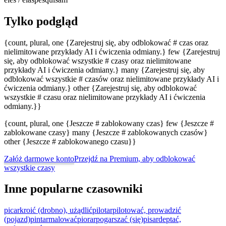
Tylko podgląd
{count, plural, one {Zarejestruj się, aby odblokować # czas oraz
nielimitowane przykłady AI i ćwiczenia odmiany.} few {Zarejestruj
się, aby odblokować wszystkie # czasy oraz nielimitowane
przykłady AI i ćwiczenia odmiany.} many {Zarejestruj się, aby
odblokować wszystkie # czasów oraz nielimitowane przykłady AI i
ćwiczenia odmiany.} other {Zarejestruj się, aby odblokować
wszystkie # czasu oraz nielimitowane przykłady AI i ćwiczenia
odmiany.}}
{count, plural, one {Jeszcze # zablokowany czas} few {Jeszcze #
zablokowane czasy} many {Jeszcze # zablokowanych czasów}
other {Jeszcze # zablokowanego czasu}}
Załóż darmowe konto
Przejdź na Premium, aby odblokować
wszystkie czasy
Inne popularne czasowniki
picar
kroić (drobno), użądlić
pilotar
pilotować, prowadzić
(pojazd)
pintar
malować
piorar
pogarszać (się)
pisar
deptać,