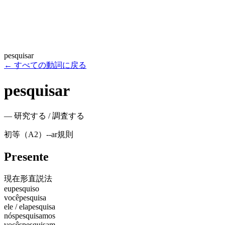
pesquisar
←
すべての動詞に戻る
pesquisar
—
研究する / 調査する
初等（A2）
-
-ar
規則
Presente
現在形
直説法
eu
pesquiso
você
pesquisa
ele / ela
pesquisa
nós
pesquisamos
vocês
pesquisam