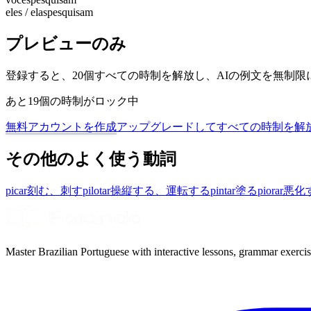
eles / elas
pesquisam
プレビューのみ
登録すると、20個すべての時制を解放し、AIの例文を無制
あと19個の時制がロック中
無料アカウントを作成
アップグレードしてすべての時制を解
その他のよく使う動詞
picar
刻む、刺す
pilotar
操縦する、運転する
pintar
塗る
piorar
悪化
Master Brazilian Portuguese with interactive lessons, grammar exercise