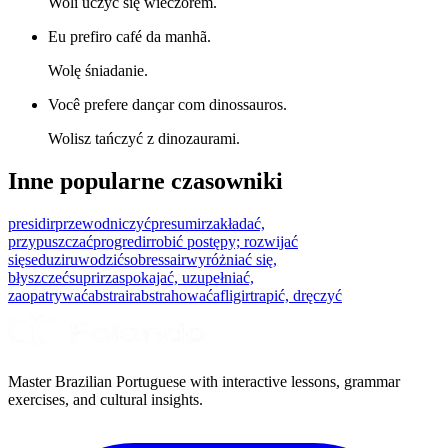
Woli uczyć się wieczorem.
Eu prefiro café da manhã.
Wolę śniadanie.
Você prefere dançar com dinossauros.
Wolisz tańczyć z dinozaurami.
Inne popularne czasowniki
presidir
przewodniczyć
presumir
zakładać,
przypuszczać
progredir
robić postępy; rozwijać
się
seduzir
uwodzić
sobressair
wyróżniać się,
błyszczeć
suprir
zaspokajać, uzupełniać,
zaopatrywać
abstrair
abstrahować
afligir
trapić, dręczyć
Master Brazilian Portuguese with interactive lessons, grammar
exercises, and cultural insights.