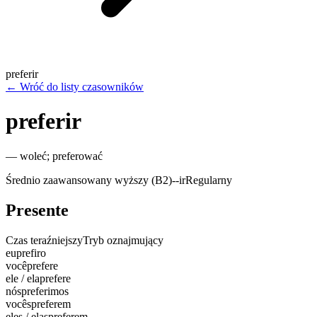
preferir
←
Wróć do listy czasowników
preferir
—
woleć; preferować
Średnio zaawansowany wyższy (B2)
-
-ir
Regularny
Presente
Czas teraźniejszy
Tryb oznajmujący
eu
prefiro
você
prefere
ele / ela
prefere
nós
preferimos
vocês
preferem
eles / elas
preferem