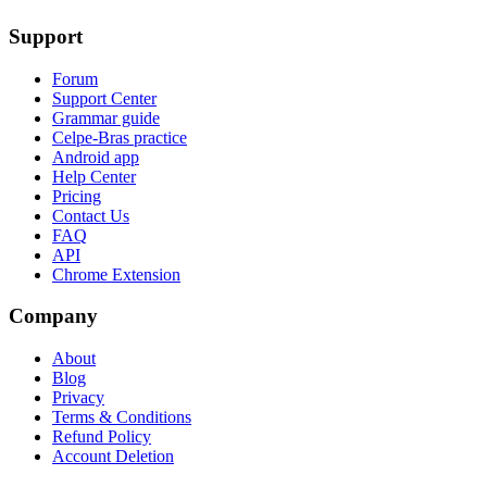
Support
Forum
Support Center
Grammar guide
Celpe-Bras practice
Android app
Help Center
Pricing
Contact Us
FAQ
API
Chrome Extension
Company
About
Blog
Privacy
Terms & Conditions
Refund Policy
Account Deletion