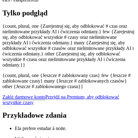
Tylko podgląd
{count, plural, one {Zarejestruj się, aby odblokować # czas oraz
nielimitowane przykłady AI i ćwiczenia odmiany.} few {Zarejestruj
się, aby odblokować wszystkie # czasy oraz nielimitowane
przykłady AI i ćwiczenia odmiany.} many {Zarejestruj się, aby
odblokować wszystkie # czasów oraz nielimitowane przykłady AI i
ćwiczenia odmiany.} other {Zarejestruj się, aby odblokować
wszystkie # czasu oraz nielimitowane przykłady AI i ćwiczenia
odmiany.}}
{count, plural, one {Jeszcze # zablokowany czas} few {Jeszcze #
zablokowane czasy} many {Jeszcze # zablokowanych czasów}
other {Jeszcze # zablokowanego czasu}}
Załóż darmowe konto
Przejdź na Premium, aby odblokować
wszystkie czasy
Przykładowe zdania
Ela prefere estudar à noite.