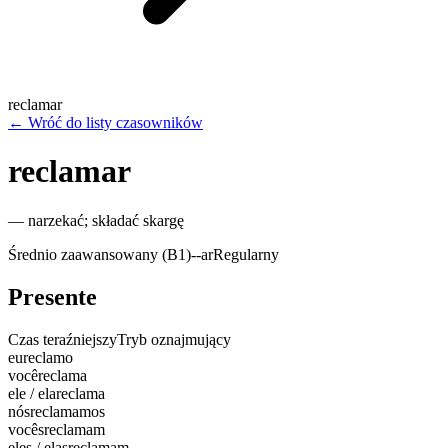
reclamar
←
Wróć do listy czasowników
reclamar
—
narzekać; składać skargę
Średnio zaawansowany (B1)
-
-ar
Regularny
Presente
Czas teraźniejszy
Tryb oznajmujący
eu
reclamo
você
reclama
ele / ela
reclama
nós
reclamamos
vocês
reclamam
eles / elas
reclamam