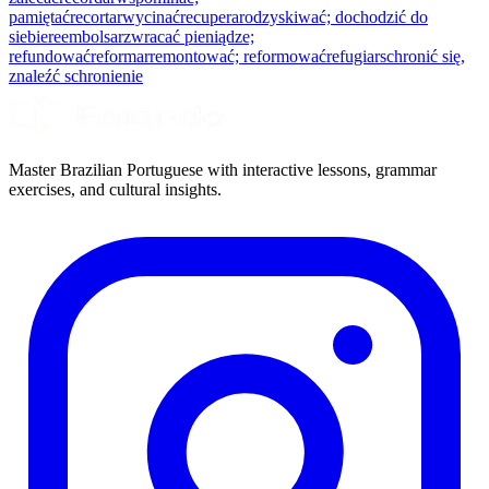
pamiętać
recortar
wycinać
recuperar
odzyskiwać; dochodzić do
siebie
reembolsar
zwracać pieniądze;
refundować
reformar
remontować; reformować
refugiar
schronić się,
znaleźć schronienie
Master Brazilian Portuguese with interactive lessons, grammar
exercises, and cultural insights.