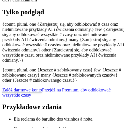
Tylko podgląd
{count, plural, one {Zarejestruj się, aby odblokować # czas oraz
nielimitowane przykłady AI i ćwiczenia odmiany.} few {Zarejestruj
się, aby odblokować wszystkie # czasy oraz nielimitowane
przykłady AI i ćwiczenia odmiany.} many {Zarejestruj się, aby
odblokować wszystkie # czasów oraz nielimitowane przykłady AI i
ćwiczenia odmiany.} other {Zarejestruj się, aby odblokować
wszystkie # czasu oraz nielimitowane przykłady AI i ćwiczenia
odmiany.}}
{count, plural, one {Jeszcze # zablokowany czas} few {Jeszcze #
zablokowane czasy} many {Jeszcze # zablokowanych czasów}
other {Jeszcze # zablokowanego czasu}}
Załóż darmowe konto
Przejdź na Premium, aby odblokować
wszystkie czasy
Przykładowe zdania
Ela reclama do barulho dos vizinhos à noite.