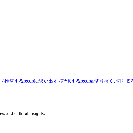
 / 推奨する
recordar
思い出す / 記憶する
recortar
切り抜く, 切り取
s, and cultural insights.