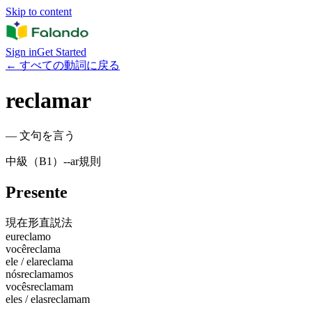
Skip to content
Sign in
Get Started
←
すべての動詞に戻る
reclamar
—
文句を言う
中級（B1）
-
-ar
規則
Presente
現在形
直説法
eu
reclamo
você
reclama
ele / ela
reclama
nós
reclamamos
vocês
reclamam
eles / elas
reclamam