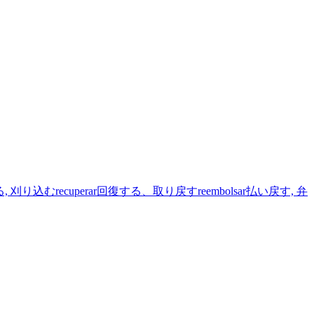
る, 刈り込む
recuperar
回復する、取り戻す
reembolsar
払い戻す, 弁