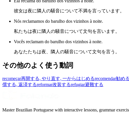
Ela reclama do barulho dos vizinhos à noite.
彼女は夜に隣人の騒音について不満を言っています。
Nós reclamamos do barulho dos vizinhos à noite.
私たちは夜に隣人の騒音について文句を言います。
Vocês reclamam do barulho dos vizinhos à noite.
あなたたちは夜、隣人の騒音について文句を言う。
その他のよく使う動詞
recomeçar
再開する, やり直す, 一からはじめる
recomendar
勧める
償する, 返済する
reformar
改装する
refugiar
避難する
Master Brazilian Portuguese with interactive lessons, grammar exercise