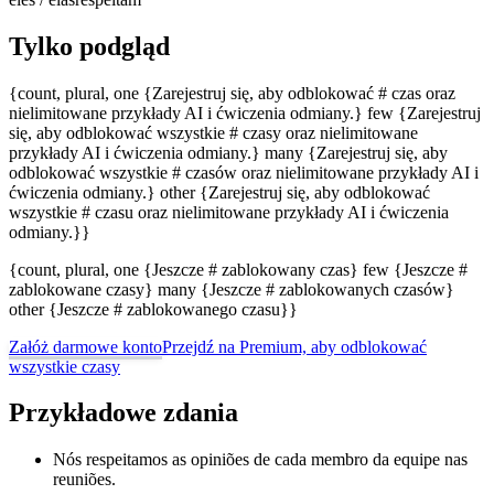
Tylko podgląd
{count, plural, one {Zarejestruj się, aby odblokować # czas oraz
nielimitowane przykłady AI i ćwiczenia odmiany.} few {Zarejestruj
się, aby odblokować wszystkie # czasy oraz nielimitowane
przykłady AI i ćwiczenia odmiany.} many {Zarejestruj się, aby
odblokować wszystkie # czasów oraz nielimitowane przykłady AI i
ćwiczenia odmiany.} other {Zarejestruj się, aby odblokować
wszystkie # czasu oraz nielimitowane przykłady AI i ćwiczenia
odmiany.}}
{count, plural, one {Jeszcze # zablokowany czas} few {Jeszcze #
zablokowane czasy} many {Jeszcze # zablokowanych czasów}
other {Jeszcze # zablokowanego czasu}}
Załóż darmowe konto
Przejdź na Premium, aby odblokować
wszystkie czasy
Przykładowe zdania
Nós respeitamos as opiniões de cada membro da equipe nas
reuniões.