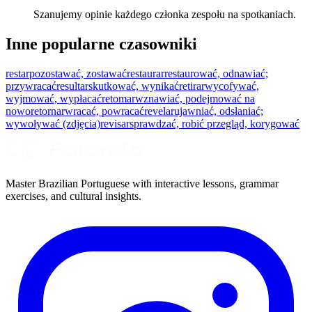
Szanujemy opinie każdego członka zespołu na spotkaniach.
Inne popularne czasowniki
restar
pozostawać, zostawać
restaurar
restaurować, odnawiać;
przywracać
resultar
skutkować, wynikać
retirar
wycofywać,
wyjmować, wypłacać
retomar
wznawiać, podejmować na
nowo
retornar
wracać, powracać
revelar
ujawniać, odsłaniać;
wywoływać (zdjęcia)
revisar
sprawdzać, robić przegląd, korygować
Master Brazilian Portuguese with interactive lessons, grammar
exercises, and cultural insights.