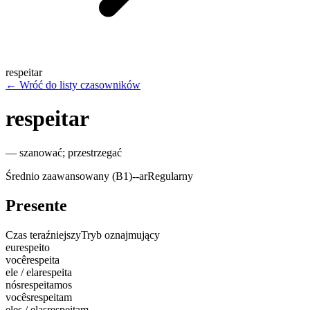
respeitar
←
Wróć do listy czasowników
respeitar
—
szanować; przestrzegać
Średnio zaawansowany (B1)
-
-ar
Regularny
Presente
Czas teraźniejszy
Tryb oznajmujący
eu
respeito
você
respeita
ele / ela
respeita
nós
respeitamos
vocês
respeitam
eles / elas
respeitam