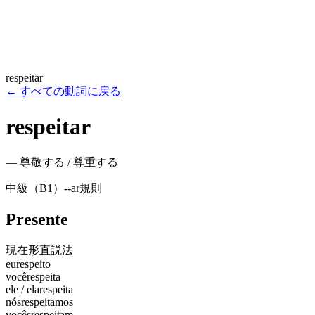
respeitar
←
すべての動詞に戻る
respeitar
—
尊敬する / 尊重する
中級（B1）
-
-ar
規則
Presente
現在形
直説法
eu
respeito
você
respeita
ele / ela
respeita
nós
respeitamos
vocês
respeitam