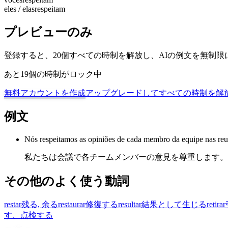
eles / elas
respeitam
プレビューのみ
登録すると、20個すべての時制を解放し、AIの例文を無制
あと19個の時制がロック中
無料アカウントを作成
アップグレードしてすべての時制を解
例文
Nós respeitamos as opiniões de cada membro da equipe nas reu
私たちは会議で各チームメンバーの意見を尊重します。
その他のよく使う動詞
restar
残る, 余る
restaurar
修復する
resultar
結果として生じる
retirar
す、点検する