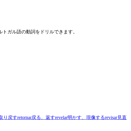
ポルトガル語の動詞をドリルできます。
 取り戻す
retornar
戻る、返す
revelar
明かす、現像する
revisar
見直