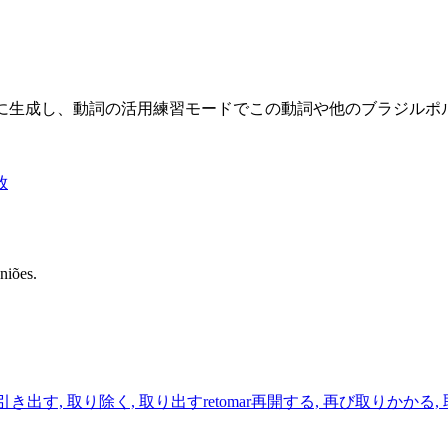
限に生成し、動詞の活用練習モードでこの動詞や他のブラジル
放
niões.
引き出す, 取り除く, 取り出す
retomar
再開する, 再び取りかかる,