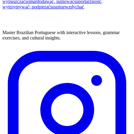
wypuszczać
somar
dodawać, sumować
suportar
znosić,
wytrzymywać; podpierać
suspirar
wzdychać
Master Brazilian Portuguese with interactive lessons, grammar
exercises, and cultural insights.