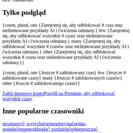
Tylko podgląd
{count, plural, one {Zarejestruj się, aby odblokować # czas oraz
nielimitowane przykłady AI i ćwiczenia odmiany.} few {Zarejestruj
się, aby odblokować wszystkie # czasy oraz nielimitowane
przykłady AI i ćwiczenia odmiany.} many {Zarejestruj się, aby
odblokować wszystkie # czasów oraz nielimitowane przykłady AI i
ćwiczenia odmiany.} other {Zarejestruj się, aby odblokować
wszystkie # czasu oraz nielimitowane przykłady AI i ćwiczenia
odmiany.}}
{count, plural, one {Jeszcze # zablokowany czas} few {Jeszcze #
zablokowane czasy} many {Jeszcze # zablokowanych czasów}
other {Jeszcze # zablokowanego czasu}}
Załóż darmowe konto
Przejdź na Premium, aby odblokować
wszystkie czasy
Inne popularne czasowniki
secar
suszyć; wysychać
segurar
trzymać
sentar-
se
siadać
separar
oddzielać; rozdzielać
soltar
puszczać,