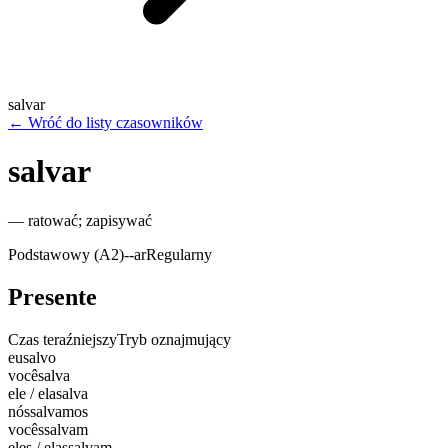
salvar
←
Wróć do listy czasowników
salvar
—
ratować; zapisywać
Podstawowy (A2)
-
-ar
Regularny
Presente
Czas teraźniejszy
Tryb oznajmujący
eu
salvo
você
salva
ele / ela
salva
nós
salvamos
vocês
salvam
eles / elas
salvam