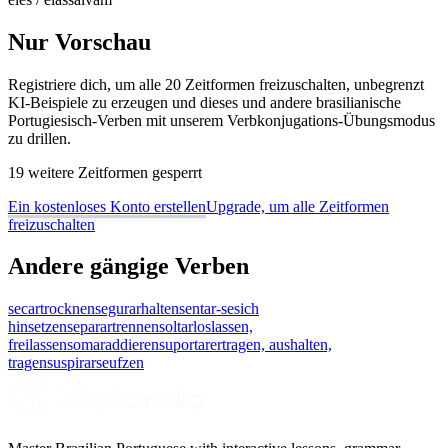
Nur Vorschau
Registriere dich, um alle 20 Zeitformen freizuschalten, unbegrenzt
KI-Beispiele zu erzeugen und dieses und andere brasilianische
Portugiesisch-Verben mit unserem Verbkonjugations-Übungsmodus
zu drillen.
19 weitere Zeitformen gesperrt
Ein kostenloses Konto erstellen
Upgrade, um alle Zeitformen
freizuschalten
Andere gängige Verben
secar
trocknen
segurar
halten
sentar-se
sich
hinsetzen
separar
trennen
soltar
loslassen,
freilassen
somar
addieren
suportar
ertragen, aushalten,
tragen
suspirar
seufzen