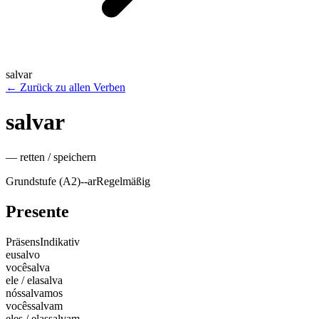
salvar
←
Zurück zu allen Verben
salvar
—
retten / speichern
Grundstufe (A2)
-
-ar
Regelmäßig
Presente
Präsens
Indikativ
eu
salvo
você
salva
ele / ela
salva
nós
salvamos
vocês
salvam
eles / elas
salvam