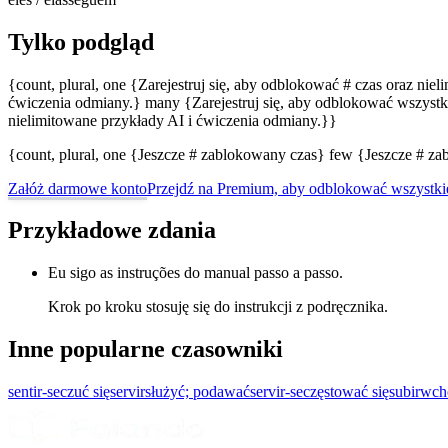
Tylko podgląd
{count, plural, one {Zarejestruj się, aby odblokować # czas oraz nie
ćwiczenia odmiany.} many {Zarejestruj się, aby odblokować wszystki
nielimitowane przykłady AI i ćwiczenia odmiany.}}
{count, plural, one {Jeszcze # zablokowany czas} few {Jeszcze # 
Załóż darmowe konto
Przejdź na Premium, aby odblokować wszystki
Przykładowe zdania
Eu sigo as instruções do manual passo a passo.
Krok po kroku stosuję się do instrukcji z podręcznika.
Inne popularne czasowniki
sentir-se
czuć się
servir
służyć; podawać
servir-se
częstować się
subir
wcho