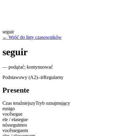
seguir
←
Wróć do listy czasowników
seguir
—
podążać; kontynuować
Podstawowy (A2)
-
-ir
Regularny
Presente
Czas teraźniejszy
Tryb oznajmujący
eu
sigo
você
segue
ele / ela
segue
nós
seguimos
vocês
seguem
eles / elas
seguem