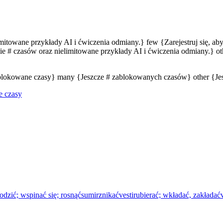
limitowane przykłady AI i ćwiczenia odmiany.} few {Zarejestruj się, a
e # czasów oraz nielimitowane przykłady AI i ćwiczenia odmiany.} oth
zablokowane czasy} many {Jeszcze # zablokowanych czasów} other {J
e czasy
dzić; wspinać się; rosnąć
sumir
znikać
vestir
ubierać; wkładać, zakładać