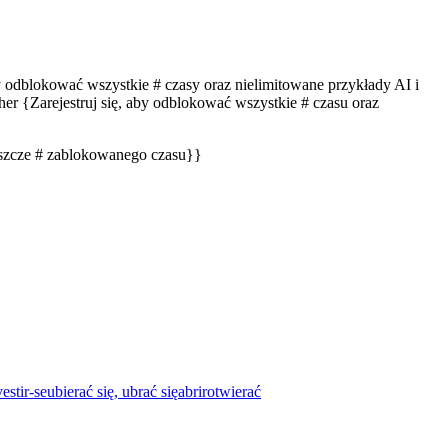
by odblokować wszystkie # czasy oraz nielimitowane przykłady AI i
er {Zarejestruj się, aby odblokować wszystkie # czasu oraz
eszcze # zablokowanego czasu}}
vestir-se
ubierać się, ubrać się
abrir
otwierać