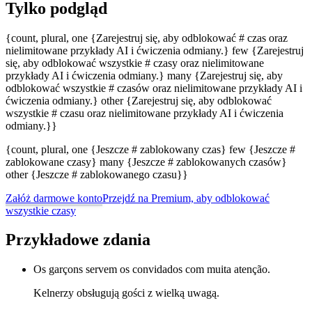
Tylko podgląd
{count, plural, one {Zarejestruj się, aby odblokować # czas oraz
nielimitowane przykłady AI i ćwiczenia odmiany.} few {Zarejestruj
się, aby odblokować wszystkie # czasy oraz nielimitowane
przykłady AI i ćwiczenia odmiany.} many {Zarejestruj się, aby
odblokować wszystkie # czasów oraz nielimitowane przykłady AI i
ćwiczenia odmiany.} other {Zarejestruj się, aby odblokować
wszystkie # czasu oraz nielimitowane przykłady AI i ćwiczenia
odmiany.}}
{count, plural, one {Jeszcze # zablokowany czas} few {Jeszcze #
zablokowane czasy} many {Jeszcze # zablokowanych czasów}
other {Jeszcze # zablokowanego czasu}}
Załóż darmowe konto
Przejdź na Premium, aby odblokować
wszystkie czasy
Przykładowe zdania
Os garçons servem os convidados com muita atenção.
Kelnerzy obsługują gości z wielką uwagą.