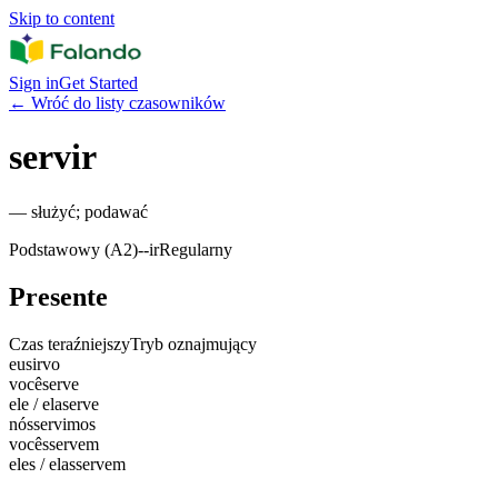
Skip to content
Sign in
Get Started
←
Wróć do listy czasowników
servir
—
służyć; podawać
Podstawowy (A2)
-
-ir
Regularny
Presente
Czas teraźniejszy
Tryb oznajmujący
eu
sirvo
você
serve
ele / ela
serve
nós
servimos
vocês
servem
eles / elas
servem