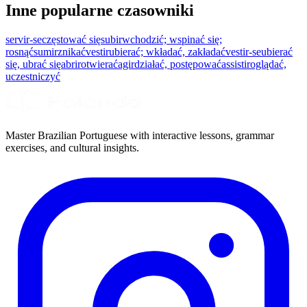
Inne popularne czasowniki
servir-se
częstować się
subir
wchodzić; wspinać się;
rosnąć
sumir
znikać
vestir
ubierać; wkładać, zakładać
vestir-se
ubierać
się, ubrać się
abrir
otwierać
agir
działać, postępować
assistir
oglądać,
uczestniczyć
Master Brazilian Portuguese with interactive lessons, grammar
exercises, and cultural insights.