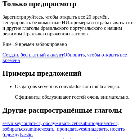
Только предпросмотр
Зарегистрируйтесь, чтобы открыть все 20 времён,
генерировать безлимитные ИИ-примеры и отрабатывать этот
и другие глаголы бразильского португальского с нашим
режимом Практика спряжения глаголов.
Ещё 19 времён заблокировано
Создать бесплатный аккаунт
Обновить, чтобы открыть все
времена
Примеры предложений
Os garçons servem os convidados com muita atenção.
Официанты обслуживают гостей очень внимательно.
Другие распространённые глаголы
servir-se
угощаться, обслуживать себя
subir
подниматься,
взбираться
sumir
исчезать, пропадать
vestir
надевать, носить
(одежду)
vestir-