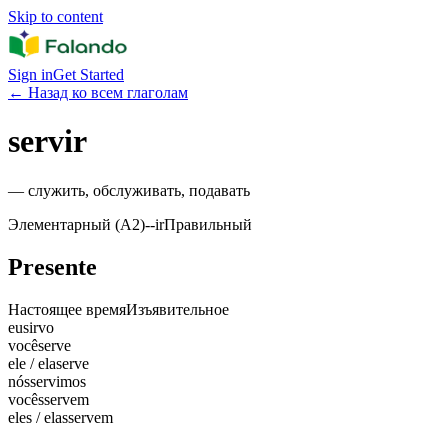
Skip to content
Sign in
Get Started
←
Назад ко всем глаголам
servir
—
служить, обслуживать, подавать
Элементарный (A2)
-
-ir
Правильный
Presente
Настоящее время
Изъявительное
eu
sirvo
você
serve
ele / ela
serve
nós
servimos
vocês
servem
eles / elas
servem